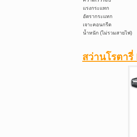
แรงกระแทก
อัตรากระแทก
เจาะคอนกรีต
น้ำหนัก (ไม่รวมสายไฟ)
สว่านโรตารี