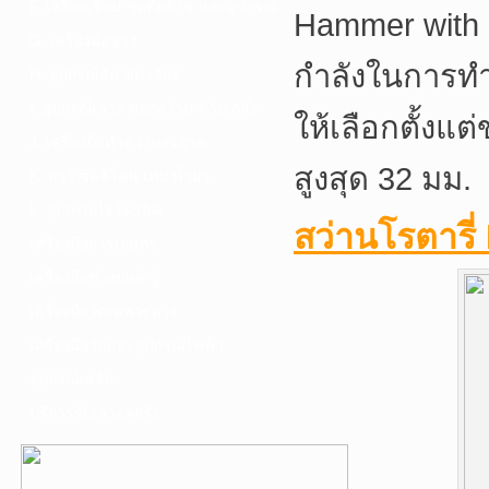
F. เครื่องเชื่อม ชุดตัดก๊าซ และอุปกรณ์
Hammer with 
G. เครื่องมือช่าง
กำลังในการทำ
H. อุปกรณ์ตัด ขัด เจียร
I. อุปกรณ์เจาะ ดอกสว่าน ต๊าป กลึง
ให้เลือกตั้งแ
J. เครื่องมือทำความสะอาด
สูงสุด 32 มม.
K. กาว ซิลลิโคน เทป น้ำยา
L. อุปกรณ์ไฮโดรลิค
สว่านโรตารี
เครื่องมือการเกษตร
เครื่องมือช่างยนต์-อู่
เครื่องมือวัดเฉพาะทาง
เครื่องมือวัดและอุปกรณ์ไฟฟ้า
อุปกรณ์เสริม
บริการรับเจาะคอริ่ง