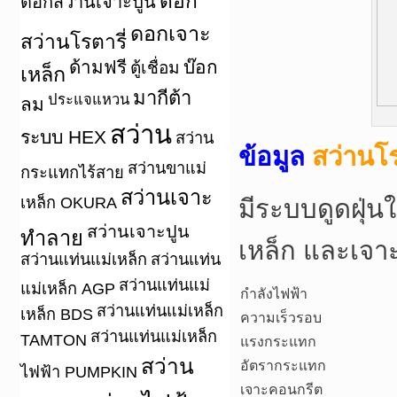
ดอก
ดอกสว่านเจาะปูน
ดอกเจาะ
สว่านโรตารี่
ด้ามฟรี
บ๊อก
ตู้เชื่อม
เหล็ก
มากีต้า
ประแจแหวน
ลม
สว่าน
ระบบ HEX
สว่าน
ข้อมูล
สว่านโ
สว่านขาแม่
กระแทกไร้สาย
สว่านเจาะ
เหล็ก OKURA
มีระบบดูดฝุ่น
สว่านเจาะปูน
ทำลาย
เหล็ก และเจา
สว่านแท่นแม่เหล็ก
สว่านแท่น
สว่านแท่นแม่
แม่เหล็ก AGP
กำลังไฟฟ้า
สว่านแท่นแม่เหล็ก
เหล็ก BDS
ความเร็วรอบ
สว่านแท่นแม่เหล็ก
TAMTON
แรงกระแทก
สว่าน
อัตรากระแทก
ไฟฟ้า PUMPKIN
เจาะคอนกรีต