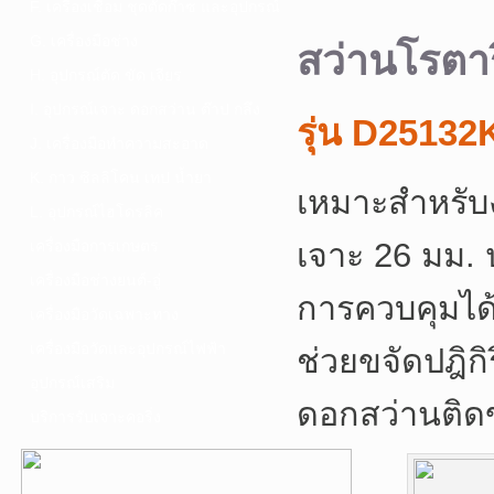
F. เครื่องเชื่อม ชุดตัดก๊าซ และอุปกรณ์
G. เครื่องมือช่าง
สว่านโรต
H. อุปกรณ์ตัด ขัด เจียร
I. อุปกรณ์เจาะ ดอกสว่าน ต๊าป กลึง
รุ่น D2513
J. เครื่องมือทำความสะอาด
K. กาว ซิลลิโคน เทป น้ำยา
เหมาะสำหรับ
L. อุปกรณ์ไฮโดรลิค
เจาะ 26 มม. ป
เครื่องมือการเกษตร
เครื่องมือช่างยนต์-อู่
การควบคุมได้
เครื่องมือวัดเฉพาะทาง
เครื่องมือวัดและอุปกรณ์ไฟฟ้า
ช่วยขจัดปฎิก
อุปกรณ์เสริม
ดอกสว่านติด
บริการรับเจาะคอริ่ง