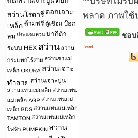
**
บริษัทไม่รับ
ดอก
ดอกสว่านเจาะปูน
ดอกเจาะ
สว่านโรตารี่
พลาด ภาพใช้
ด้ามฟรี
บ๊อก
ตู้เชื่อม
เหล็ก
มากีต้า
ชอบสิ
ประแจแหวน
ลม
สว่าน
ระบบ HEX
Tweet
สว่าน
สว่านขาแม่
กระแทกไร้สาย
สว่านเจาะ
เหล็ก OKURA
สว่านเจาะปูน
ทำลาย
สว่านแท่นแม่เหล็ก
สว่านแท่น
สว่านแท่นแม่
แม่เหล็ก AGP
สว่านแท่นแม่เหล็ก
เหล็ก BDS
สว่านแท่นแม่เหล็ก
TAMTON
สว่าน
ไฟฟ้า PUMPKIN