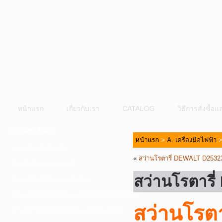
หน้าแรก
เกี่ยวกับเรา
CATALOG
วิธีการสั่งซื้
หมวดหมู่สินค้า
หน้าแรก
>
A. เครื่องมือไฟฟ้า
A. เครื่องมือไฟฟ้า
«
สว่านโรตารี่ DEWALT D2532
B. ปั๊มน้ำและอุปกรณ์
สว่านโรตาร
C. เครื่องมือลมและปั๊มลม
D. เครื่องมือก่อสร้าง-เครื่องมืออุตสาหกรรม
สว่านโรต
E. อุปกรณ์ขนย้าย รอก แม่แรง ลูกล้อ