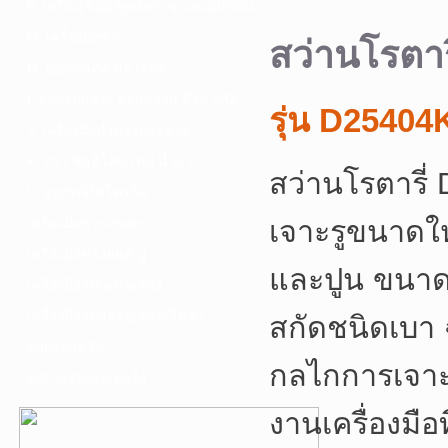
F. เครื่องเชื่อม ชุดตัดก๊าซ และอุปกรณ์
G. เครื่องมือช่าง
สว่านโรต
H. อุปกรณ์ตัด ขัด เจียร
I. อุปกรณ์เจาะ ดอกสว่าน ต๊าป กลึง
รุ่น D2540
J. เครื่องมือทำความสะอาด
K. กาว ซิลลิโคน เทป น้ำยา
สว่านโรตารี
L. อุปกรณ์ไฮโดรลิค
เจาะรูขนาดให
เครื่องมือการเกษตร
เครื่องมือช่างยนต์-อู่
และปูน ขนาด
เครื่องมือวัดเฉพาะทาง
เครื่องมือวัดและอุปกรณ์ไฟฟ้า
สกัดชนิดเบา 
อุปกรณ์เสริม
กลไกการเจาะ
บริการรับเจาะคอริ่ง
งานเครื่องมือ