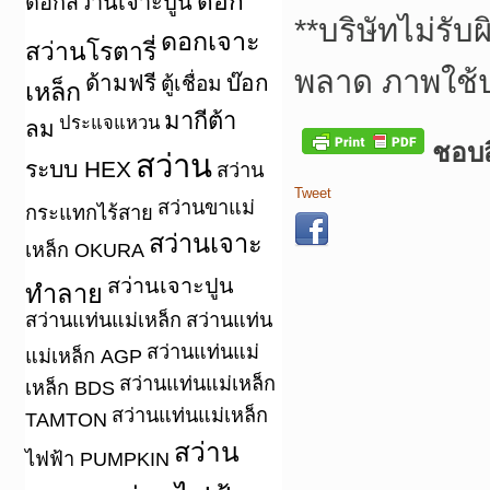
ดอก
ดอกสว่านเจาะปูน
**
บริษัทไม่รับ
ดอกเจาะ
สว่านโรตารี่
พลาด ภาพใช้
ด้ามฟรี
บ๊อก
ตู้เชื่อม
เหล็ก
มากีต้า
ประแจแหวน
ลม
ชอบสิ
สว่าน
ระบบ HEX
สว่าน
Tweet
สว่านขาแม่
กระแทกไร้สาย
สว่านเจาะ
เหล็ก OKURA
สว่านเจาะปูน
ทำลาย
สว่านแท่นแม่เหล็ก
สว่านแท่น
สว่านแท่นแม่
แม่เหล็ก AGP
สว่านแท่นแม่เหล็ก
เหล็ก BDS
สว่านแท่นแม่เหล็ก
TAMTON
สว่าน
ไฟฟ้า PUMPKIN