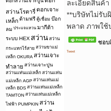
ดอก
ดอกสว่านเจาะปูน
ละเอียดสินค้า
ดอกเจาะ
สว่านโรตารี่
**
บริษัทไม่รับ
ด้ามฟรี
บ๊อก
ตู้เชื่อม
เหล็ก
พลาด ภาพใช้
มากีต้า
ประแจแหวน
ลม
สว่าน
ระบบ HEX
สว่าน
ชอบสิ
สว่านขาแม่
กระแทกไร้สาย
Tweet
สว่านเจาะ
เหล็ก OKURA
สว่านเจาะปูน
ทำลาย
สว่านแท่นแม่เหล็ก
สว่านแท่น
สว่านแท่นแม่
แม่เหล็ก AGP
สว่านแท่นแม่เหล็ก
เหล็ก BDS
สว่านแท่นแม่เหล็ก
TAMTON
สว่าน
ไฟฟ้า PUMPKIN