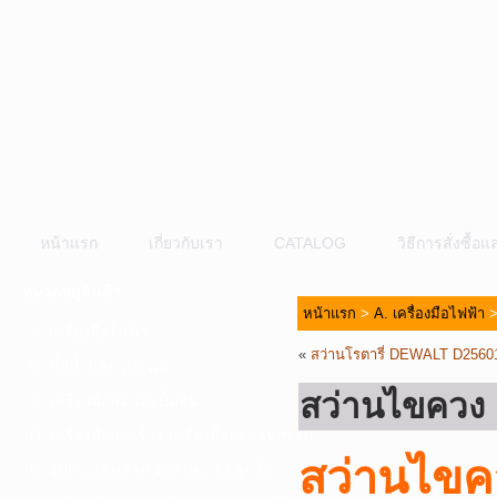
หน้าแรก
เกี่ยวกับเรา
CATALOG
วิธีการสั่งซื้
หมวดหมู่สินค้า
หน้าแรก
>
A. เครื่องมือไฟฟ้า
A. เครื่องมือไฟฟ้า
«
สว่านโรตารี่ DEWALT D2560
B. ปั๊มน้ำและอุปกรณ์
สว่านไขคว
C. เครื่องมือลมและปั๊มลม
D. เครื่องมือก่อสร้าง-เครื่องมืออุตสาหกรรม
สว่านไข
E. อุปกรณ์ขนย้าย รอก แม่แรง ลูกล้อ