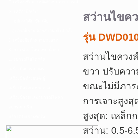
F. เครื่องเชื่อม ชุดตัดก๊าซ และอุปกรณ์
G. เครื่องมือช่าง
สว่านไขค
H. อุปกรณ์ตัด ขัด เจียร
I. อุปกรณ์เจาะ ดอกสว่าน ต๊าป กลึง
รุ่น DWD01
J. เครื่องมือทำความสะอาด
K. กาว ซิลลิโคน เทป น้ำยา
สว่านไขควงสำ
L. อุปกรณ์ไฮโดรลิค
ขวา ปรับความเ
เครื่องมือการเกษตร
เครื่องมือช่างยนต์-อู่
ขณะไม่มีภาร
เครื่องมือวัดเฉพาะทาง
เครื่องมือวัดและอุปกรณ์ไฟฟ้า
การเจาะสูงส
อุปกรณ์เสริม
สูงสุด: เหล็
บริการรับเจาะคอริ่ง
สว่าน: 0.5-6