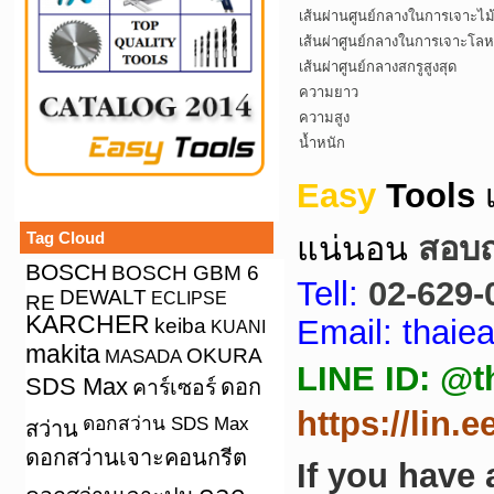
เส้นผ่านศูนย์กลางในการเจาะไม
เส้นผ่าศูนย์กลางในการเจาะโล
เส้นผ่าศูนย์กลางสกรูสูงสุด
ความยาว
ความสูง
น้ำหนัก
Easy
Tools
Tag Cloud
แน่นอน
สอบถา
BOSCH
BOSCH GBM 6
Tell:
02-629-
DEWALT
ECLIPSE
RE
KARCHER
keiba
Email: thai
KUANI
makita
OKURA
MASADA
LINE ID: @t
SDS Max
คาร์เซอร์
ดอก
https://lin.
ดอกสว่าน SDS Max
สว่าน
ดอกสว่านเจาะคอนกรีต
If you have