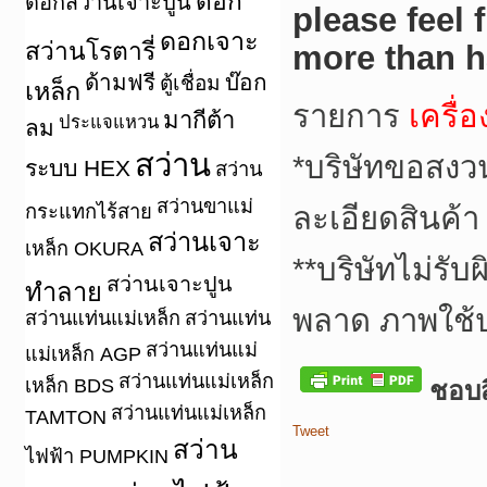
ดอก
ดอกสว่านเจาะปูน
please feel 
ดอกเจาะ
สว่านโรตารี่
more than h
ด้ามฟรี
บ๊อก
ตู้เชื่อม
เหล็ก
รายการ
เครื่
มากีต้า
ประแจแหวน
ลม
สว่าน
*
บริษัทขอสงว
ระบบ HEX
สว่าน
สว่านขาแม่
กระแทกไร้สาย
ละเอียดสินค้า
สว่านเจาะ
เหล็ก OKURA
**
บริษัทไม่รับ
สว่านเจาะปูน
ทำลาย
พลาด ภาพใช้
สว่านแท่นแม่เหล็ก
สว่านแท่น
สว่านแท่นแม่
แม่เหล็ก AGP
สว่านแท่นแม่เหล็ก
เหล็ก BDS
ชอบสิ
สว่านแท่นแม่เหล็ก
TAMTON
Tweet
สว่าน
ไฟฟ้า PUMPKIN