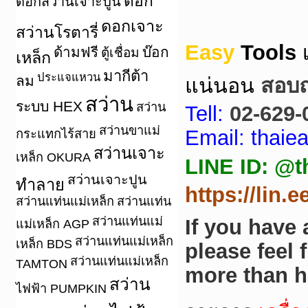
ดอก
ดอกสว่านเจาะปูน
ดอกเจาะ
สว่านโรตารี่
Easy
Tools
ด้ามฟรี
บ๊อก
ตู้เชื่อม
เหล็ก
มากีต้า
ประแจแหวน
ลม
แน่นอน
สอบถา
สว่าน
ระบบ HEX
สว่าน
Tell:
02-629-
สว่านขาแม่
Email: thai
กระแทกไร้สาย
สว่านเจาะ
เหล็ก OKURA
LINE ID: @t
สว่านเจาะปูน
ทำลาย
https://lin.
สว่านแท่นแม่เหล็ก
สว่านแท่น
สว่านแท่นแม่
If you have
แม่เหล็ก AGP
สว่านแท่นแม่เหล็ก
เหล็ก BDS
please feel 
สว่านแท่นแม่เหล็ก
TAMTON
more than h
สว่าน
ไฟฟ้า PUMPKIN