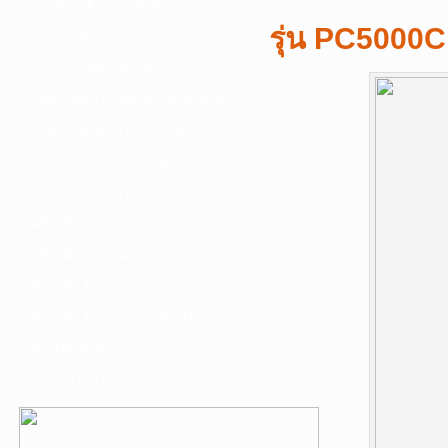
F. เครื่องเชื่อม ชุดตัดก๊าซ และอุปกรณ์
รุ่น PC5000
G. เครื่องมือช่าง
H. อุปกรณ์ตัด ขัด เจียร
I. อุปกรณ์เจาะ ดอกสว่าน ต๊าป กลึง
J. เครื่องมือทำความสะอาด
K. กาว ซิลลิโคน เทป น้ำยา
L. อุปกรณ์ไฮโดรลิค
เครื่องมือการเกษตร
เครื่องมือช่างยนต์-อู่
เครื่องมือวัดเฉพาะทาง
เครื่องมือวัดและอุปกรณ์ไฟฟ้า
อุปกรณ์เสริม
บริการรับเจาะคอริ่ง