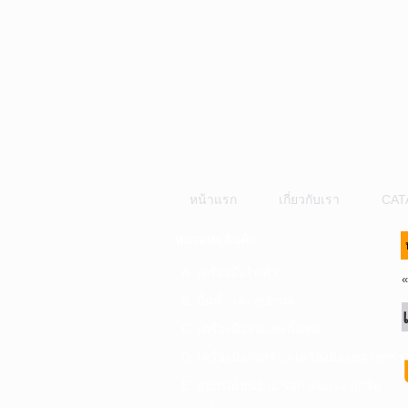
หน้าแรก
เกี่ยวกับเรา
CAT
หมวดหมู่สินค้า
A. เครื่องมือไฟฟ้า
B. ปั๊มน้ำและอุปกรณ์
C. เครื่องมือลมและปั๊มลม
D. เครื่องมือก่อสร้าง-เครื่องมืออุตสาหกรร
E. อุปกรณ์ขนย้าย รอก แม่แรง ลูกล้อ