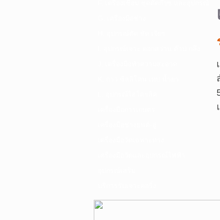
F. เครื่องเชื่อม ชุดตัดก๊าซ และอุปกรณ์
G. เครื่องมือช่าง
H. อุปกรณ์ตัด ขัด เจียร
I. อุปกรณ์เจาะ ดอกสว่าน ต๊าป กลึง
J. เครื่องมือทำความสะอาด
K. กาว ซิลลิโคน เทป น้ำยา
L. อุปกรณ์ไฮโดรลิค
เครื่องมือการเกษตร
เครื่องมือช่างยนต์-อู่
เครื่องมือวัดเฉพาะทาง
เครื่องมือวัดและอุปกรณ์ไฟฟ้า
อุปกรณ์เสริม
บริการรับเจาะคอริ่ง