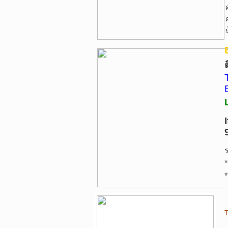
*
*
T