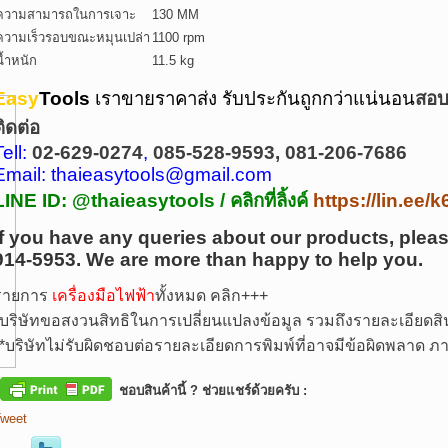
ความสามารถในการเจาะ
130 MM
ความเร็วรอบขณะหมุนเปล่า
1100 rpm
น้ำหนัก
11.5 kg
Easy
Tools
เราขายราคาส่ง รับประกันถูกกว่าแน่นอน
สอบถ
ติดต่อ
Tell:
02-629-0274
,
085-528-9593, 081-206-7686
Email: thaieasytools@gmail.com
LINE ID: @thaieasytools /
คลิกที่ลิ้งค์
https://lin.ee
If you have any queries about our products, pleas
914-5953.
We are more than happy to help you.
รายการ
เครื่องมือไฟฟ้า
ทั้งหมด คลิก+++
บริษัทขอสงวนสิทธิในการเปลี่ยนแปลงข้อมูล รวมถึงรายละเอียดสิน
*
บริษัทไม่รับผิดชอบต่อรายละเอียดการพิมพ์ที่อาจมีข้อผิดพลาด
ชอบสินค้านี้ ? ช่วยแชร์ด้วยครับ :
weet