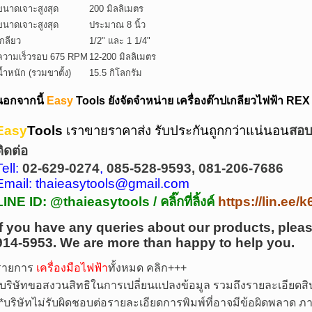
ขนาดเจาะสูงสุด
200 มิลลิเมตร
ขนาดเจาะสูงสุด
ประมาณ 8 นิ้ว
เกลียว
1/2" และ 1 1/4"
ความเร็วรอบ 675 RPM
12-200 มิลลิเมตร
น้ำหนัก (รวมขาตั้ง)
15.5 กิโลกรัม
นอกจากนี้
Easy
Tools ยังจัดจำหน่าย เครื่องต๊าปเกลียวไฟฟ้า RE
Easy
Tools
เราขายราคาส่ง รับประกันถูกกว่าแน่นอน
สอบถ
ติดต่อ
Tell:
02-629-0274
,
085-528-9593, 081-206-7686
Email: thaieasytools@gmail.com
LINE ID: @thaieasytools /
คลิ๊กที่ลิ้งค์
https://lin.ee
If you have any queries about our products, pleas
914-5953.
We are more than happy to help you.
รายการ
เครื่องมือไฟฟ้า
ทั้งหมด คลิก+++
บริษัทขอสงวนสิทธิในการเปลี่ยนแปลงข้อมูล รวมถึงรายละเอียดสิน
*
บริษัทไม่รับผิดชอบต่อรายละเอียดการพิมพ์ที่อาจมีข้อผิดพลาด