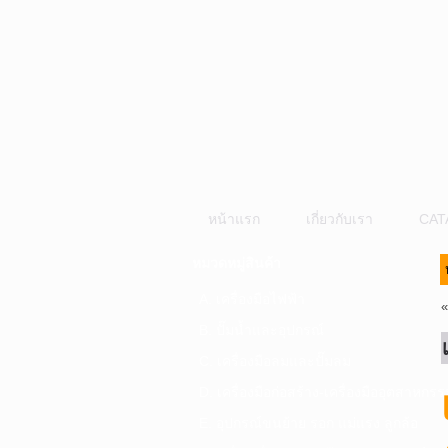
หน้าแรก
เกี่ยวกับเรา
CAT
หมวดหมู่สินค้า
A. เครื่องมือไฟฟ้า
B. ปั๊มน้ำและอุปกรณ์
C. เครื่องมือลมและปั๊มลม
D. เครื่องมือก่อสร้าง-เครื่องมืออุตสาหกรร
E. อุปกรณ์ขนย้าย รอก แม่แรง ลูกล้อ