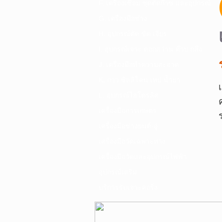
F. เครื่องเชื่อม ชุดตัดก๊าซ และอุปกรณ์
G. เครื่องมือช่าง
H. อุปกรณ์ตัด ขัด เจียร
I. อุปกรณ์เจาะ ดอกสว่าน ต๊าป กลึง
J. เครื่องมือทำความสะอาด
K. กาว ซิลลิโคน เทป น้ำยา
L. อุปกรณ์ไฮโดรลิค
เครื่องมือการเกษตร
เครื่องมือช่างยนต์-อู่
เครื่องมือวัดเฉพาะทาง
เครื่องมือวัดและอุปกรณ์ไฟฟ้า
อุปกรณ์เสริม
บริการรับเจาะคอริ่ง