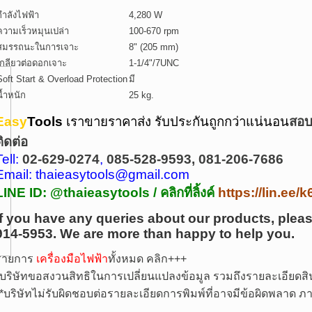
กำลังไฟฟ้า
4,280 W
ความเร็วหมุนเปล่า
100-670 rpm
สมรรถนะในการเจาะ
8" (205 mm)
เกลียวต่อดอกเจาะ
1-1/4"/7UNC
Soft Start & Overload Protection
มี
น้ำหนัก
25 kg.
Easy
Tools
เราขายราคาส่ง รับประกันถูกกว่าแน่นอน
สอบถ
ติดต่อ
Tell:
02-629-0274
,
085-528-9593, 081-206-7686
Email: thaieasytools@gmail.com
LINE ID: @thaieasytools /
คลิกที่ลิ้งค์
https://lin.ee
If you have any queries about our products, pleas
914-5953.
We are more than happy to help you.
รายการ
เครื่องมือไฟฟ้า
ทั้งหมด คลิก+++
บริษัทขอสงวนสิทธิในการเปลี่ยนแปลงข้อมูล รวมถึงรายละเอียดสิน
*
บริษัทไม่รับผิดชอบต่อรายละเอียดการพิมพ์ที่อาจมีข้อผิดพลาด