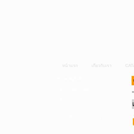
หน้าแรก
เกี่ยวกับเรา
CAT
หมวดหมู่สินค้า
A. เครื่องมือไฟฟ้า
B. ปั๊มน้ำและอุปกรณ์
C. เครื่องมือลมและปั๊มลม
D. เครื่องมือก่อสร้าง-เครื่องมืออุตสาหกรร
E. อุปกรณ์ขนย้าย รอก แม่แรง ลูกล้อ