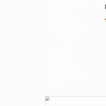
F. เครื่องเชื่อม ชุดตัดก๊าซ และอุปกรณ์
G. เครื่องมือช่าง
H. อุปกรณ์ตัด ขัด เจียร
I. อุปกรณ์เจาะ ดอกสว่าน ต๊าป กลึง
J. เครื่องมือทำความสะอาด
K. กาว ซิลลิโคน เทป น้ำยา
L. อุปกรณ์ไฮโดรลิค
เครื่องมือการเกษตร
เครื่องมือช่างยนต์-อู่
เครื่องมือวัดเฉพาะทาง
เครื่องมือวัดและอุปกรณ์ไฟฟ้า
อุปกรณ์เสริม
บริการรับเจาะคอริ่ง