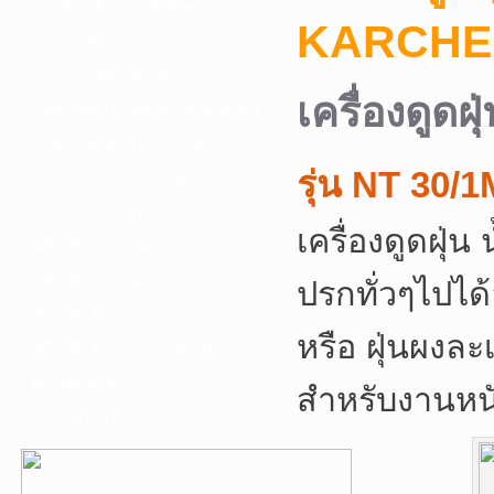
F. เครื่องเชื่อม ชุดตัดก๊าซ และอุปกรณ์
KARCHE
G. เครื่องมือช่าง
H. อุปกรณ์ตัด ขัด เจียร
เครื่องดูดฝ
I. อุปกรณ์เจาะ ดอกสว่าน ต๊าป กลึง
J. เครื่องมือทำความสะอาด
รุ่น NT 30/
K. กาว ซิลลิโคน เทป น้ำยา
L. อุปกรณ์ไฮโดรลิค
เครื่องดูดฝุ่น
เครื่องมือการเกษตร
เครื่องมือช่างยนต์-อู่
ปรกทั่วๆไปได้
เครื่องมือวัดเฉพาะทาง
หรือ ฝุ่นผงละ
เครื่องมือวัดและอุปกรณ์ไฟฟ้า
อุปกรณ์เสริม
สำหรับงานหน
บริการรับเจาะคอริ่ง