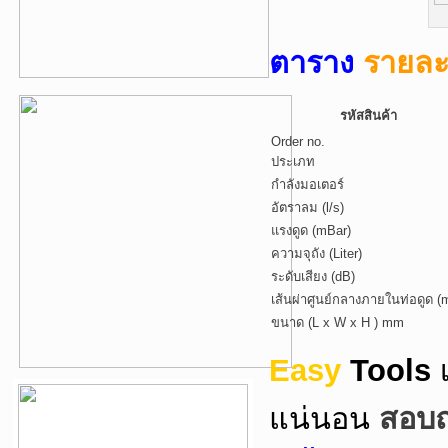
ตาราง
รายละเ
รหัสสินค้า
Order no.
ประเภท
กำลังมอเตอร์
อัตราลม (l/s)
แรงดูด (mBar)
ความจุถัง (Liter)
ระดับเสียง (dB)
เส้นผ่าศูนย์กลางภายในท่อดูด 
ขนาด (L x W x H ) mm
Easy
Tools
แน่นอน
สอบถา