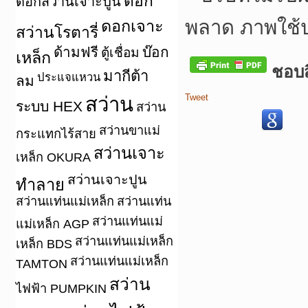
ดอก
ดอกสว่านเจาะปูน
พลาด ภาพใช้
ดอกเจาะ
สว่านโรตารี่
ด้ามฟรี
บ๊อก
ตู้เชื่อม
เหล็ก
ชอบสิ
มากีต้า
ประแจแหวน
ลม
Tweet
สว่าน
ระบบ HEX
สว่าน
สว่านขาแม่
กระแทกไร้สาย
สว่านเจาะ
เหล็ก OKURA
สว่านเจาะปูน
ทำลาย
สว่านแท่นแม่เหล็ก
สว่านแท่น
สว่านแท่นแม่
แม่เหล็ก AGP
สว่านแท่นแม่เหล็ก
เหล็ก BDS
สว่านแท่นแม่เหล็ก
TAMTON
สว่าน
ไฟฟ้า PUMPKIN