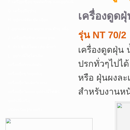
F. เครื่องเชื่อม ชุดตัดก๊าซ และอุปกรณ์
G. เครื่องมือช่าง
เครื่องดูดฝ
H. อุปกรณ์ตัด ขัด เจียร
I. อุปกรณ์เจาะ ดอกสว่าน ต๊าป กลึง
รุ่น NT 70/2
J. เครื่องมือทำความสะอาด
K. กาว ซิลลิโคน เทป น้ำยา
เครื่องดูดฝุ่น
L. อุปกรณ์ไฮโดรลิค
ปรกทั่วๆไปได้
เครื่องมือการเกษตร
เครื่องมือช่างยนต์-อู่
หรือ ฝุ่นผงละ
เครื่องมือวัดเฉพาะทาง
สำหรับงานหนั
เครื่องมือวัดและอุปกรณ์ไฟฟ้า
อุปกรณ์เสริม
บริการรับเจาะคอริ่ง