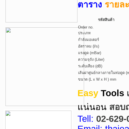
ตาราง
รายละเ
รหัสสินค้า
Order no.
ประเภท
กำลังมอเตอร์
อัตราลม (l/s)
แรงดูด (mBar)
ความจุถัง (Liter)
ระดับเสียง (dB)
เส้นผ่าศูนย์กลางภายในท่อดูด 
ขนาด (L x W x H ) mm
Easy
Tools
แน่นอน
สอบถา
Tell:
02-629-
Email: thai