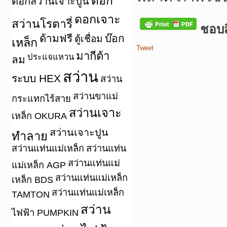
ดอก
ดอกสว่านเจาะปูน
ดอกเจาะ
สว่านโรตารี่
ชอบสิ
ด้ามฟรี
บ๊อก
ตู้เชื่อม
เหล็ก
Tweet
มากีต้า
ประแจแหวน
ลม
สว่าน
ระบบ HEX
สว่าน
สว่านขาแม่
กระแทกไร้สาย
สว่านเจาะ
เหล็ก OKURA
สว่านเจาะปูน
ทำลาย
สว่านแท่นแม่เหล็ก
สว่านแท่น
สว่านแท่นแม่
แม่เหล็ก AGP
สว่านแท่นแม่เหล็ก
เหล็ก BDS
สว่านแท่นแม่เหล็ก
TAMTON
สว่าน
ไฟฟ้า PUMPKIN