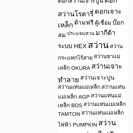
ดอก
ดอกสว่านเจาะปูน
ดอกเจาะ
สว่านโรตารี่
ด้ามฟรี
บ๊อก
ตู้เชื่อม
เหล็ก
มากีต้า
ประแจแหวน
ลม
สว่าน
ระบบ HEX
สว่าน
สว่านขาแม่
กระแทกไร้สาย
สว่านเจาะ
เหล็ก OKURA
สว่านเจาะปูน
ทำลาย
สว่านแท่นแม่เหล็ก
สว่านแท่น
สว่านแท่นแม่
แม่เหล็ก AGP
สว่านแท่นแม่เหล็ก
เหล็ก BDS
สว่านแท่นแม่เหล็ก
TAMTON
สว่าน
ไฟฟ้า PUMPKIN