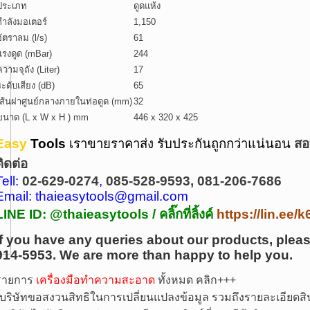
ประเภท
ดูดแห้ง
กำลังมอเตอร์
1,150
อัตราลม (l/s)
61
แรงดูด (mBar)
244
ความจุถัง (Liter)
17
ระดับเสียง (dB)
65
เส้นผ่าศูนย์กลางภายในท่อดูด (mm)
32
ขนาด (L x W x H ) mm
446 x 320 x 425
Easy
Tools
เราขายราคาส่ง รับประกันถูกกว่าแน่นอน
สอ
ติดต่อ
Tell:
02-629-0274
,
085-528-9593, 081-206-7686
Email: thaieasytools@gmail.com
LINE ID: @thaieasytools /
คลิ๊กที่ลิ้งค์
https://lin.ee
If you have any queries about our products, pleas
914-5953.
We are more than happy to help you.
รายการ
เครื่องมือทำความสะอาด
ทั้งหมด คลิก+++
บริษัทขอสงวนสิทธิในการเปลี่ยนแปลงข้อมูล รวมถึงรายละเอียดสิน