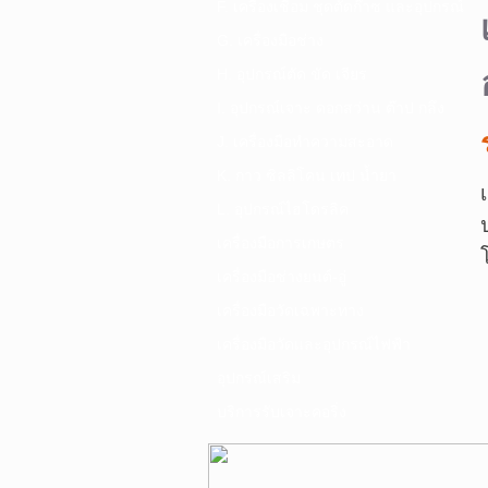
F. เครื่องเชื่อม ชุดตัดก๊าซ และอุปกรณ์
G. เครื่องมือช่าง
H. อุปกรณ์ตัด ขัด เจียร
I. อุปกรณ์เจาะ ดอกสว่าน ต๊าป กลึง
J. เครื่องมือทำความสะอาด
K. กาว ซิลลิโคน เทป น้ำยา
L. อุปกรณ์ไฮโดรลิค
เครื่องมือการเกษตร
เครื่องมือช่างยนต์-อู่
เครื่องมือวัดเฉพาะทาง
เครื่องมือวัดและอุปกรณ์ไฟฟ้า
อุปกรณ์เสริม
บริการรับเจาะคอริ่ง