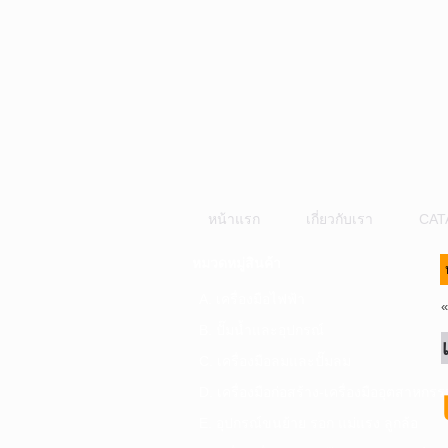
หน้าแรก
เกี่ยวกับเรา
CAT
หมวดหมู่สินค้า
A. เครื่องมือไฟฟ้า
B. ปั๊มน้ำและอุปกรณ์
C. เครื่องมือลมและปั๊มลม
D. เครื่องมือก่อสร้าง-เครื่องมืออุตสาหกรร
E. อุปกรณ์ขนย้าย รอก แม่แรง ลูกล้อ