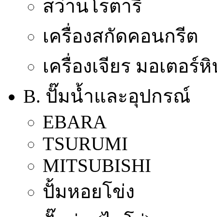
สว่านโรตารี่
เครื่องสกัดคอนกรีต
เครื่องเจียร มอเตอร์ห
B. ปั๊มน้ำและอุปกรณ์
EBARA
TSURUMI
MITSUBISHI
ปั้มหอยโข่ง