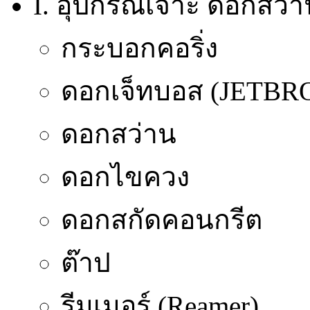
I. อุปกรณ์เจาะ ดอกสว่า
กระบอกคอริ่ง
ดอกเจ็ทบอส (JETB
ดอกสว่าน
ดอกไขควง
ดอกสกัดคอนกรีต
ต๊าป
รีมเมอร์ (Reamer)