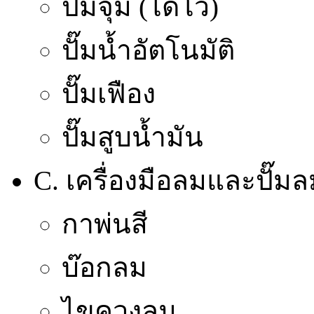
ปั๊มจุ่ม (ไดโว่)
ปั๊มน้ำอัตโนมัติ
ปั๊มเฟือง
ปั๊มสูบน้ำมัน
C. เครื่องมือลมและปั๊ม
กาพ่นสี
บ๊อกลม
ไขควงลม