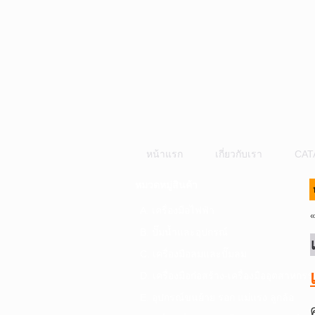
หน้าแรก
เกี่ยวกับเรา
CAT
หมวดหมู่สินค้า
A. เครื่องมือไฟฟ้า
B. ปั๊มน้ำและอุปกรณ์
C. เครื่องมือลมและปั๊มลม
D. เครื่องมือก่อสร้าง-เครื่องมืออุตสาหกรร
E. อุปกรณ์ขนย้าย รอก แม่แรง ลูกล้อ