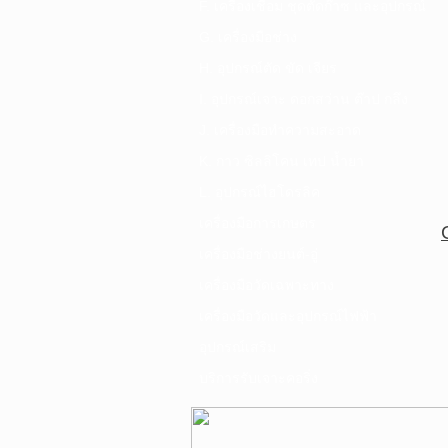
F. เครื่องเชื่อม ชุดตัดก๊าซ และอุปกรณ์
G. เครื่องมือช่าง
H. อุปกรณ์ตัด ขัด เจียร
I. อุปกรณ์เจาะ ดอกสว่าน ต๊าป กลึง
J. เครื่องมือทำความสะอาด
K. กาว ซิลลิโคน เทป น้ำยา
L. อุปกรณ์ไฮโดรลิค
เครื่องมือการเกษตร
เครื่องมือช่างยนต์-อู่
เครื่องมือวัดเฉพาะทาง
เครื่องมือวัดและอุปกรณ์ไฟฟ้า
อุปกรณ์เสริม
บริการรับเจาะคอริ่ง