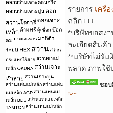
ดอกสว่านเจาะคอนกรีต
รายการ
เครื่
ดอก
ดอกสว่านเจาะปูน
ดอกเจาะ
คลิก+++
สว่านโรตารี่
ด้ามฟรี
บ๊อก
ตู้เชื่อม
เหล็ก
*
บริษัทขอสงว
มากีต้า
ประแจแหวน
ลม
ละเอียดสินค้า
สว่าน
ระบบ HEX
สว่าน
**
บริษัทไม่รับ
สว่านขาแม่
กระแทกไร้สาย
สว่านเจาะ
พลาด ภาพใช้
เหล็ก OKURA
สว่านเจาะปูน
ทำลาย
ชอบสิ
สว่านแท่นแม่เหล็ก
สว่านแท่น
สว่านแท่นแม่
แม่เหล็ก AGP
Tweet
สว่านแท่นแม่เหล็ก
เหล็ก BDS
สว่านแท่นแม่เหล็ก
TAMTON