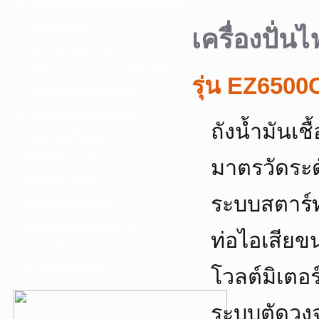
F. เครื่องเชื่อม ชุดตัดก๊าซ และอุปกรณ์
G. เครื่องมือช่าง
เครื่องปั่
H. อุปกรณ์ตัด ขัด เจียร
I. อุปกรณ์เจาะ ดอกสว่าน ต๊าป กลึง
รุ่น EZ650
J. เครื่องมือทำความสะอาด
K. กาว ซิลลิโคน เทป น้ำยา
ถังน้ำมันเ
L. อุปกรณ์ไฮโดรลิค
เครื่องมือการเกษตร
มาตรวัดระดั
เครื่องมือช่างยนต์-อู่
ระบบสตาร์
เครื่องมือวัดเฉพาะทาง
เครื่องมือวัดและอุปกรณ์ไฟฟ้า
ท่อไอเสีย
อุปกรณ์เสริม
บริการรับเจาะคอริ่ง
โวลต์มิเตอร
ระบบตัดวง