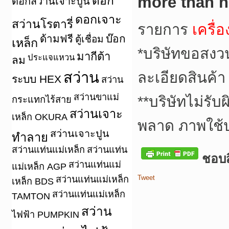
more than h
ดอก
ดอกสว่านเจาะปูน
ดอกเจาะ
สว่านโรตารี่
รายการ
เครื่
ด้ามฟรี
บ๊อก
ตู้เชื่อม
เหล็ก
*
บริษัทขอสงว
มากีต้า
ประแจแหวน
ลม
สว่าน
ละเอียดสินค้า
ระบบ HEX
สว่าน
สว่านขาแม่
**
บริษัทไม่รับ
กระแทกไร้สาย
สว่านเจาะ
เหล็ก OKURA
พลาด ภาพใช้
สว่านเจาะปูน
ทำลาย
สว่านแท่นแม่เหล็ก
สว่านแท่น
ชอบสิ
สว่านแท่นแม่
แม่เหล็ก AGP
Tweet
สว่านแท่นแม่เหล็ก
เหล็ก BDS
สว่านแท่นแม่เหล็ก
TAMTON
สว่าน
ไฟฟ้า PUMPKIN