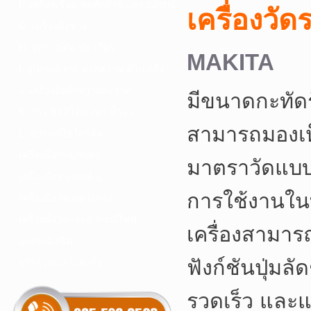
F. เครื่องเชื่อม ชุดตัดก๊าซ และอุปกรณ์
เครื่องวั
G. เครื่องมือช่าง
H. อุปกรณ์ตัด ขัด เจียร
MAKITA
I. อุปกรณ์เจาะ ดอกสว่าน ต๊าป กลึง
J. เครื่องมือทำความสะอาด
มีขนาดกะทัด
K. กาว ซิลลิโคน เทป น้ำยา
สามารถมองเห็
L. อุปกรณ์ไฮโดรลิค
เครื่องมือการเกษตร
มาตราวัดแบบ
เครื่องมือช่างยนต์-อู่
การใช้งานในที่
เครื่องมือวัดเฉพาะทาง
เครื่องมือวัดและอุปกรณ์ไฟฟ้า
เครื่องสามาร
อุปกรณ์เสริม
ฟังก์ชันปุ่ม
บริการรับเจาะคอริ่ง
รวดเร็ว และแ