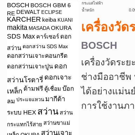
กระแสไฟฟ้า
BOSCH
BOSCH GBM 6
น้ำหนัก
0.0
DEWALT
ECLIPSE
RE
KARCHER
keiba
KUANI
เครื่องวั
makita
OKURA
MASADA
SDS Max
คาร์เซอร์
ดอก
BOSCH
ดอกสว่าน SDS Max
สว่าน
ดอกสว่านเจาะคอนกรีต
เครื่องวัดร
ดอก
ดอกสว่านเจาะปูน
ช่างมืออาชีพ
ดอกเจาะ
สว่านโรตารี่
ด้ามฟรี
บ๊อก
ตู้เชื่อม
ได้อย่างแม่น
เหล็ก
มากีต้า
ประแจแหวน
ลม
การใช้งานภา
สว่าน
ระบบ HEX
สว่าน
สว่านขาแม่
กระแทกไร้สาย
สว่านเจาะ
เหล็ก OKURA