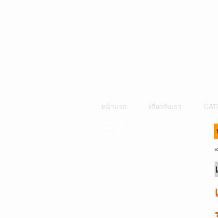
หน้าแรก
เกี่ยวกับเรา
CAT
หมวดหมู่สินค้า
A. เครื่องมือไฟฟ้า
B. ปั๊มน้ำและอุปกรณ์
C. เครื่องมือลมและปั๊มลม
D. เครื่องมือก่อสร้าง-เครื่องมืออุตสาหกรร
E. อุปกรณ์ขนย้าย รอก แม่แรง ลูกล้อ