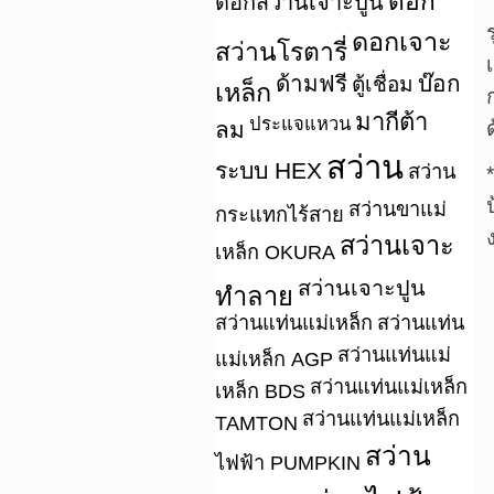
ดอก
ดอกสว่านเจาะปูน
ดอกเจาะ
สว่านโรตารี่
ด้ามฟรี
บ๊อก
ตู้เชื่อม
เหล็ก
มากีต้า
ประแจแหวน
ลม
สว่าน
ระบบ HEX
สว่าน
สว่านขาแม่
กระแทกไร้สาย
สว่านเจาะ
เหล็ก OKURA
สว่านเจาะปูน
ทำลาย
สว่านแท่นแม่เหล็ก
สว่านแท่น
สว่านแท่นแม่
แม่เหล็ก AGP
สว่านแท่นแม่เหล็ก
เหล็ก BDS
สว่านแท่นแม่เหล็ก
TAMTON
สว่าน
ไฟฟ้า PUMPKIN