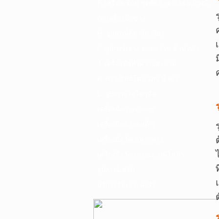
F. เครื่องเชื่อม ชุดตัดก๊าซ และอุปกรณ์
G. เครื่องมือช่าง
H. อุปกรณ์ตัด ขัด เจียร
I. อุปกรณ์เจาะ ดอกสว่าน ต๊าป กลึง
J. เครื่องมือทำความสะอาด
K. กาว ซิลลิโคน เทป น้ำยา
L. อุปกรณ์ไฮโดรลิค
เครื่องมือการเกษตร
เครื่องมือช่างยนต์-อู่
เครื่องมือวัดเฉพาะทาง
เครื่องมือวัดและอุปกรณ์ไฟฟ้า
อุปกรณ์เสริม
บริการรับเจาะคอริ่ง