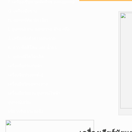
F. เครื่องเชื่อม ชุดตัดก๊าซ และอุปกรณ์
G. เครื่องมือช่าง
H. อุปกรณ์ตัด ขัด เจียร
I. อุปกรณ์เจาะ ดอกสว่าน ต๊าป กลึง
J. เครื่องมือทำความสะอาด
K. กาว ซิลลิโคน เทป น้ำยา
L. อุปกรณ์ไฮโดรลิค
เครื่องมือการเกษตร
เครื่องมือช่างยนต์-อู่
เครื่องมือวัดเฉพาะทาง
เครื่องมือวัดและอุปกรณ์ไฟฟ้า
อุปกรณ์เสริม
บริการรับเจาะคอริ่ง