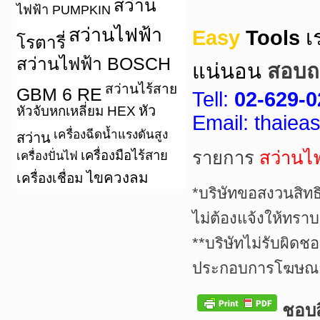
สว่าน
ไฟฟ้า PUMPKIN
สว่านไฟฟ้า
Easy
Tools
เ
โรตารี่
สว่านไฟฟ้า BOSCH
แน่นอน
สอบถา
สว่านไร้สาย
GBM 6 RE
Tell:
02-629-0
หัว
หัวจับหกเหลี่ยม HEX
Email: thaie
เครื่องฉีดน้ำแรงดันสูง
สว่าน
เครื่องมือไร้สาย
รายการ
สว่านไ
เครื่องปั่นไฟ
ไขควงลม
เครื่องเชื่อม
*บริษัทขอสงวนสิทธ
ไม่ต้องแจ้งให้ทราบ
**บริษัทไม่รับผิดช
ประกอบการโฆษณาเ
ชอบสิ