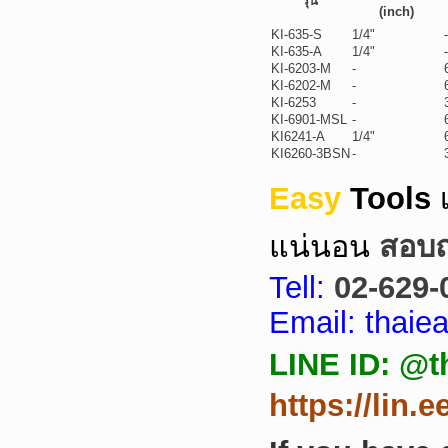
รุ่น
(inch)
KI-635-S
1/4"
-
KI-635-A
1/4"
-
KI-6203-M
-
KI-6202-M
-
KI-6253
-
KI-6901-MSL
-
KI6241-A
1/4"
KI6260-3BSN
-
Easy
Tools
แน่นอน
สอบถา
Tell:
02-629-
Email: thai
LINE ID: @t
https://lin.