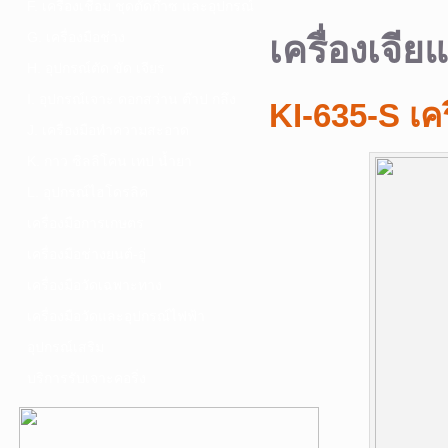
F. เครื่องเชื่อม ชุดตัดก๊าซ และอุปกรณ์
G. เครื่องมือช่าง
เครื่องเจี
H. อุปกรณ์ตัด ขัด เจียร
I. อุปกรณ์เจาะ ดอกสว่าน ต๊าป กลึง
KI-635-S เค
J. เครื่องมือทำความสะอาด
K. กาว ซิลลิโคน เทป น้ำยา
L. อุปกรณ์ไฮโดรลิค
เครื่องมือการเกษตร
เครื่องมือช่างยนต์-อู่
เครื่องมือวัดเฉพาะทาง
เครื่องมือวัดและอุปกรณ์ไฟฟ้า
อุปกรณ์เสริม
บริการรับเจาะคอริ่ง