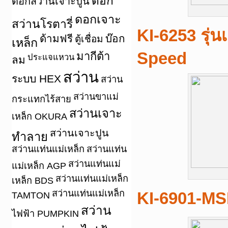
ดอก
ดอกสว่านเจาะปูน
ดอกเจาะ
สว่านโรตารี่
KI-6253 รุ่
ด้ามฟรี
บ๊อก
ตู้เชื่อม
เหล็ก
Speed
มากีต้า
ประแจแหวน
ลม
สว่าน
ระบบ HEX
สว่าน
สว่านขาแม่
กระแทกไร้สาย
สว่านเจาะ
เหล็ก OKURA
สว่านเจาะปูน
ทำลาย
สว่านแท่นแม่เหล็ก
สว่านแท่น
สว่านแท่นแม่
แม่เหล็ก AGP
สว่านแท่นแม่เหล็ก
เหล็ก BDS
สว่านแท่นแม่เหล็ก
KI-6901-MS
TAMTON
สว่าน
ไฟฟ้า PUMPKIN