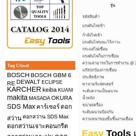
รุ่น
รหัสสินค้า
แรงดันไฟเข้า
กำลังไฟเข้า
แรงดันไฟขณะไร้ภาวะ
กระแสไฟเชื่อม
แรงดันไฟในการเชื่อม
ความสามารถในการทำงาน @ 2
Tag Cloud
แก๊สปกป้องการเชื่อม
BOSCH
BOSCH GBM 6
ประสิทธิภาพ
DEWALT
ECLIPSE
RE
พาวเวอร์แฟคเตอร์
KARCHER
keiba
KUANI
ระดับความเป็นฉนวน
makita
OKURA
MASADA
น้ำหนัก
SDS Max
ขนาดเครื่อง
คาร์เซอร์
ดอก
ระดับฉนวนป้องกัน
ดอกสว่าน SDS Max
สว่าน
ความหนาของชั้นชิ้นงานเชื่อม
ดอกสว่านเจาะคอนกรีต
Easy
Tools