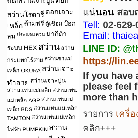
ดอก
ดอกสว่านเจาะปูน
แน่นอน
สอบถา
ดอกเจาะ
สว่านโรตารี่
Tell:
02-629-
ด้ามฟรี
บ๊อก
ตู้เชื่อม
เหล็ก
มากีต้า
Email: thai
ประแจแหวน
ลม
สว่าน
LINE ID: @t
ระบบ HEX
สว่าน
สว่านขาแม่
https://lin.
กระแทกไร้สาย
สว่านเจาะ
เหล็ก OKURA
If you have
สว่านเจาะปูน
ทำลาย
please feel 
สว่านแท่นแม่เหล็ก
สว่านแท่น
more than h
สว่านแท่นแม่
แม่เหล็ก AGP
สว่านแท่นแม่เหล็ก
เหล็ก BDS
รายการ
เครื่
สว่านแท่นแม่เหล็ก
TAMTON
สว่าน
คลิก+++
ไฟฟ้า PUMPKIN