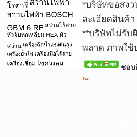
สว่านไฟฟ้า
*
บริษัทขอสงว
โรตารี่
สว่านไฟฟ้า BOSCH
ละเอียดสินค้า
สว่านไร้สาย
GBM 6 RE
**
บริษัทไม่รับ
หัว
หัวจับหกเหลี่ยม HEX
เครื่องฉีดน้ำแรงดันสูง
สว่าน
พลาด ภาพใช้
เครื่องมือไร้สาย
เครื่องปั่นไฟ
ไขควงลม
เครื่องเชื่อม
ชอบสิ
Tweet
หน้าแรก
|
บท
Copyright 