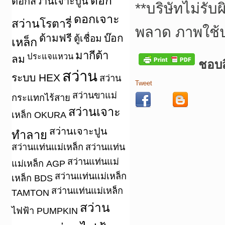
ดอก
ดอกสว่านเจาะปูน
**
บริษัทไม่รับ
ดอกเจาะ
สว่านโรตารี่
พลาด ภาพใช้
ด้ามฟรี
บ๊อก
ตู้เชื่อม
เหล็ก
มากีต้า
ประแจแหวน
ลม
ชอบสิ
สว่าน
ระบบ HEX
สว่าน
Tweet
สว่านขาแม่
กระแทกไร้สาย
สว่านเจาะ
เหล็ก OKURA
สว่านเจาะปูน
ทำลาย
สว่านแท่นแม่เหล็ก
สว่านแท่น
สว่านแท่นแม่
แม่เหล็ก AGP
สว่านแท่นแม่เหล็ก
เหล็ก BDS
สว่านแท่นแม่เหล็ก
TAMTON
สว่าน
ไฟฟ้า PUMPKIN