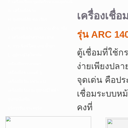
F. เครื่องเชื่อม ชุดตัดก๊าซ และอุปกรณ์
G. เครื่องมือช่าง
เครื่องเชื่
H. อุปกรณ์ตัด ขัด เจียร
I. อุปกรณ์เจาะ ดอกสว่าน ต๊าป กลึง
รุ่น ARC 14
J. เครื่องมือทำความสะอาด
K. กาว ซิลลิโคน เทป น้ำยา
ตู้เชื่อมที่ใช
L. อุปกรณ์ไฮโดรลิค
ง่ายเพียงปลายน
เครื่องมือการเกษตร
เครื่องมือช่างยนต์-อู่
จุดเด่น คือประ
เครื่องมือวัดเฉพาะทาง
เครื่องมือวัดและอุปกรณ์ไฟฟ้า
เชื่อมระบบห
อุปกรณ์เสริม
คงที่
บริการรับเจาะคอริ่ง