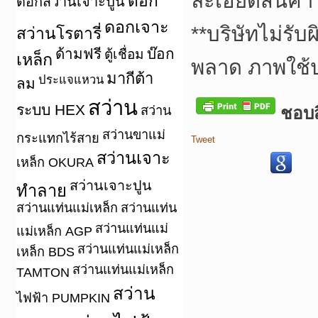
ละเอียดสินค้า
ดอก
ดอกสว่านเจาะปูน
ดอกเจาะ
**
บริษัทไม่รับ
สว่านโรตารี่
ด้ามฟรี
บ๊อก
ตู้เชื่อม
เหล็ก
พลาด ภาพใช้
มากีต้า
ประแจแหวน
ลม
สว่าน
ระบบ HEX
สว่าน
ชอบสิ
สว่านขาแม่
กระแทกไร้สาย
Tweet
สว่านเจาะ
เหล็ก OKURA
สว่านเจาะปูน
ทำลาย
สว่านแท่นแม่เหล็ก
สว่านแท่น
สว่านแท่นแม่
แม่เหล็ก AGP
สว่านแท่นแม่เหล็ก
เหล็ก BDS
สว่านแท่นแม่เหล็ก
TAMTON
สว่าน
ไฟฟ้า PUMPKIN