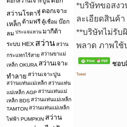
ดอก
ดอกสว่านเจาะปูน
*
บริษัทขอสงว
ดอกเจาะ
สว่านโรตารี่
ละเอียดสินค้า
ด้ามฟรี
บ๊อก
ตู้เชื่อม
เหล็ก
**
บริษัทไม่รับ
มากีต้า
ประแจแหวน
ลม
สว่าน
ระบบ HEX
พลาด ภาพใช้
สว่าน
สว่านขาแม่
กระแทกไร้สาย
สว่านเจาะ
ชอบสิ
เหล็ก OKURA
สว่านเจาะปูน
Tweet
ทำลาย
สว่านแท่นแม่เหล็ก
สว่านแท่น
สว่านแท่นแม่
แม่เหล็ก AGP
สว่านแท่นแม่เหล็ก
เหล็ก BDS
สว่านแท่นแม่เหล็ก
TAMTON
สว่าน
ไฟฟ้า PUMPKIN