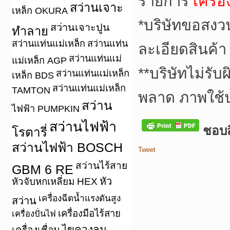
รายการ
เครื่
สว่านเจาะ
เหล็ก OKURA
*บริษัทขอสงว
สว่านเจาะปูน
ทำลาย
สว่านแท่นแม่เหล็ก
สว่านแท่น
ละเอียดสินค้า
สว่านแท่นแม่
แม่เหล็ก AGP
**บริษัทไม่รั
สว่านแท่นแม่เหล็ก
เหล็ก BDS
สว่านแท่นแม่เหล็ก
TAMTON
พลาด ภาพใช้
สว่าน
ไฟฟ้า PUMPKIN
สว่านไฟฟ้า
ชอบสิ
โรตารี่
สว่านไฟฟ้า BOSCH
Tweet
สว่านไร้สาย
GBM 6 RE
หัว
หัวจับหกเหลี่ยม HEX
เครื่องฉีดน้ำแรงดันสูง
สว่าน
เครื่องมือไร้สาย
เครื่องปั่นไฟ
ไขควงลม
เครื่องเชื่อม