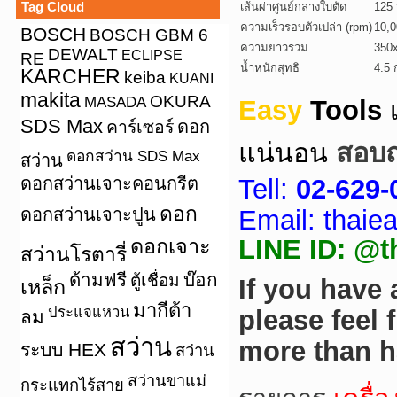
Tag Cloud
เส้นผ่าศูนย์กลางใบตัด
125 
ความเร็วรอบตัวเปล่า (rpm)
10,0
BOSCH
BOSCH GBM 6
ความยาวรวม
350
DEWALT
ECLIPSE
RE
น้ำหนักสุทธิ
4.5 
KARCHER
keiba
KUANI
makita
OKURA
MASADA
Easy
Tools
SDS Max
คาร์เซอร์
ดอก
แน่นอน
สอบถา
ดอกสว่าน SDS Max
สว่าน
ดอกสว่านเจาะคอนกรีต
Tell:
02-629-
ดอก
ดอกสว่านเจาะปูน
Email: thai
LINE ID: @t
ดอกเจาะ
สว่านโรตารี่
ด้ามฟรี
บ๊อก
ตู้เชื่อม
If you have
เหล็ก
มากีต้า
ประแจแหวน
please feel 
ลม
สว่าน
more than h
ระบบ HEX
สว่าน
สว่านขาแม่
กระแทกไร้สาย