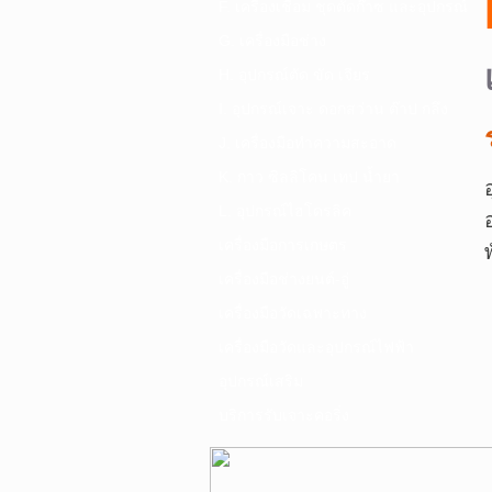
F. เครื่องเชื่อม ชุดตัดก๊าซ และอุปกรณ์
G. เครื่องมือช่าง
H. อุปกรณ์ตัด ขัด เจียร
I. อุปกรณ์เจาะ ดอกสว่าน ต๊าป กลึง
J. เครื่องมือทำความสะอาด
K. กาว ซิลลิโคน เทป น้ำยา
L. อุปกรณ์ไฮโดรลิค
เครื่องมือการเกษตร
เครื่องมือช่างยนต์-อู่
เครื่องมือวัดเฉพาะทาง
เครื่องมือวัดและอุปกรณ์ไฟฟ้า
อุปกรณ์เสริม
บริการรับเจาะคอริ่ง