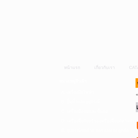
หน้าแรก
เกี่ยวกับเรา
CAT
หมวดหมู่สินค้า
A. เครื่องมือไฟฟ้า
B. ปั๊มน้ำและอุปกรณ์
C. เครื่องมือลมและปั๊มลม
D. เครื่องมือก่อสร้าง-เครื่องมืออุตสาหกรร
E. อุปกรณ์ขนย้าย รอก แม่แรง ลูกล้อ