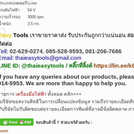
ประเภทแบตเตอรี่
Li-ion
แรงดันไฟฟ้า
54 V
ความเร็วรอบ
3000 rpm
น้ำหนัก
3.5 กก.
Easy
Tools
เราขายราคาส่ง รับประกันถูกกว่าแน่นอน
สอ
ติดต่อ
Tell:
02-629-0274
,
085-528-9593, 081-206-7686
Email: thaieasytools@gmail.com
LINE ID: @thaieasytools /
คลิ๊กที่ลิ้งค์
https://lin.ee
If you have any queries about our products, pleas
914-5953.
We are more than happy to help you.
รายการ
เครื่องมือไฟฟ้า
ทั้งหมด คลิก+++
บริษัทขอสงวนสิทธิในการเปลี่ยนแปลงข้อมูล รวมถึงรายละเอียดสิน
*
บริษัทไม่รับผิดชอบต่อรายละเอียดการพิมพ์ที่อาจมีข้อผิดพลาด
ชอบสินค้านี้ ? ช่วยแชร์ด้วยครับ :
weet