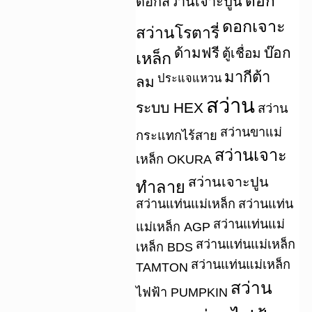
ดอก
ดอกสว่านเจาะปูน
ดอกเจาะ
สว่านโรตารี่
ด้ามฟรี
บ๊อก
ตู้เชื่อม
เหล็ก
มากีต้า
ประแจแหวน
ลม
สว่าน
ระบบ HEX
สว่าน
สว่านขาแม่
กระแทกไร้สาย
สว่านเจาะ
เหล็ก OKURA
สว่านเจาะปูน
ทำลาย
สว่านแท่นแม่เหล็ก
สว่านแท่น
สว่านแท่นแม่
แม่เหล็ก AGP
สว่านแท่นแม่เหล็ก
เหล็ก BDS
สว่านแท่นแม่เหล็ก
TAMTON
สว่าน
ไฟฟ้า PUMPKIN