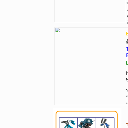
*
*
T