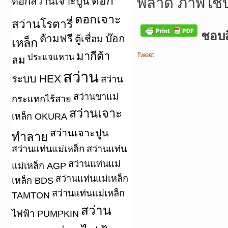
ดอก
พลาด ภาพใช้
ดอกสว่านเจาะปูน
ดอกเจาะ
สว่านโรตารี่
ชอบสิ
ด้ามฟรี
บ๊อก
ตู้เชื่อม
เหล็ก
มากีต้า
Tweet
ประแจแหวน
ลม
สว่าน
ระบบ HEX
สว่าน
สว่านขาแม่
กระแทกไร้สาย
สว่านเจาะ
เหล็ก OKURA
สว่านเจาะปูน
ทำลาย
สว่านแท่นแม่เหล็ก
สว่านแท่น
สว่านแท่นแม่
แม่เหล็ก AGP
สว่านแท่นแม่เหล็ก
เหล็ก BDS
สว่านแท่นแม่เหล็ก
TAMTON
สว่าน
ไฟฟ้า PUMPKIN