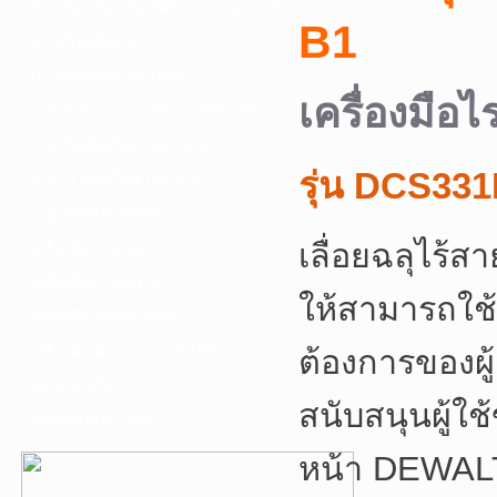
F. เครื่องเชื่อม ชุดตัดก๊าซ และอุปกรณ์
B1
G. เครื่องมือช่าง
H. อุปกรณ์ตัด ขัด เจียร
เครื่องมื
I. อุปกรณ์เจาะ ดอกสว่าน ต๊าป กลึง
J. เครื่องมือทำความสะอาด
รุ่น DCS33
K. กาว ซิลลิโคน เทป น้ำยา
L. อุปกรณ์ไฮโดรลิค
เลื่อยฉลุไร้
เครื่องมือการเกษตร
เครื่องมือช่างยนต์-อู่
ให้สามารถใช
เครื่องมือวัดเฉพาะทาง
เครื่องมือวัดและอุปกรณ์ไฟฟ้า
ต้องการของผู้
อุปกรณ์เสริม
สนับสนุนผู้ใ
บริการรับเจาะคอริ่ง
หน้า DEWALT