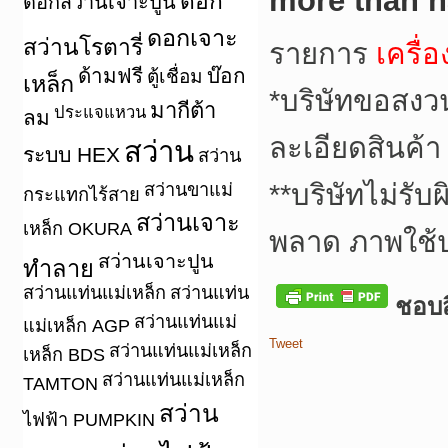
more than h
ดอก
ดอกสว่านเจาะปูน
ดอกเจาะ
สว่านโรตารี่
รายการ
เครื่
ด้ามฟรี
บ๊อก
ตู้เชื่อม
เหล็ก
*
บริษัทขอสงว
มากีต้า
ประแจแหวน
ลม
ละเอียดสินค้า
สว่าน
ระบบ HEX
สว่าน
**
บริษัทไม่รับ
สว่านขาแม่
กระแทกไร้สาย
สว่านเจาะ
เหล็ก OKURA
พลาด ภาพใช้
สว่านเจาะปูน
ทำลาย
สว่านแท่นแม่เหล็ก
สว่านแท่น
ชอบสิ
สว่านแท่นแม่
แม่เหล็ก AGP
Tweet
สว่านแท่นแม่เหล็ก
เหล็ก BDS
สว่านแท่นแม่เหล็ก
TAMTON
สว่าน
ไฟฟ้า PUMPKIN