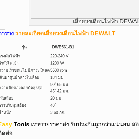
เลื่อยวงเดือนไฟฟ้า DEWA
ตาราง
รายละเอียดเลื่อยวงเดือนไฟฟ้า DEWALT
รุ่น
DWE561-B1
แรงดันไฟฟ้า
220-240 V
กำลังไฟเข้า
1200 W
ความเร็วขณะไม่มีภาระโหลด
5500 rpm
เส้นผ่าศูนย์กลางใบเลื่อย
184 มม
90 ํ 65 มม.
ความลึกของลอยตัดสูงสุด
45 ํ 42 มม.
ูใบเลื่อย
20 มม.
การปรับมุมเอียง
48 ํ
น้ำหนัก
3.60 กก.
Easy
Tools
เราขายราคาส่ง รับประกันถูกกว่าแน่นอน
สอ
ติดต่อ