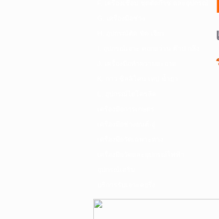
F. เครื่องเชื่อม ชุดตัดก๊าซ และอุปกรณ์
G. เครื่องมือช่าง
H. อุปกรณ์ตัด ขัด เจียร
I. อุปกรณ์เจาะ ดอกสว่าน ต๊าป กลึง
J. เครื่องมือทำความสะอาด
K. กาว ซิลลิโคน เทป น้ำยา
L. อุปกรณ์ไฮโดรลิค
เครื่องมือการเกษตร
เครื่องมือช่างยนต์-อู่
เครื่องมือวัดเฉพาะทาง
เครื่องมือวัดและอุปกรณ์ไฟฟ้า
อุปกรณ์เสริม
บริการรับเจาะคอริ่ง