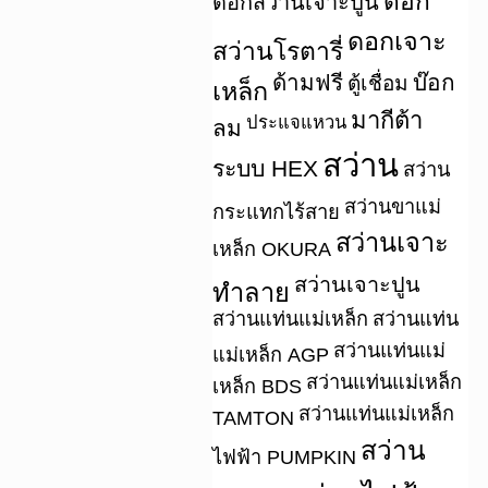
ดอก
ดอกสว่านเจาะปูน
ดอกเจาะ
สว่านโรตารี่
ด้ามฟรี
บ๊อก
ตู้เชื่อม
เหล็ก
มากีต้า
ประแจแหวน
ลม
สว่าน
ระบบ HEX
สว่าน
สว่านขาแม่
กระแทกไร้สาย
สว่านเจาะ
เหล็ก OKURA
สว่านเจาะปูน
ทำลาย
สว่านแท่นแม่เหล็ก
สว่านแท่น
สว่านแท่นแม่
แม่เหล็ก AGP
สว่านแท่นแม่เหล็ก
เหล็ก BDS
สว่านแท่นแม่เหล็ก
TAMTON
สว่าน
ไฟฟ้า PUMPKIN