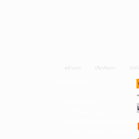
หน้าแรก
เกี่ยวกับเรา
CAT
หมวดหมู่สินค้า
A. เครื่องมือไฟฟ้า
B. ปั๊มน้ำและอุปกรณ์
C. เครื่องมือลมและปั๊มลม
D. เครื่องมือก่อสร้าง-เครื่องมืออุตสาหกรร
E. อุปกรณ์ขนย้าย รอก แม่แรง ลูกล้อ