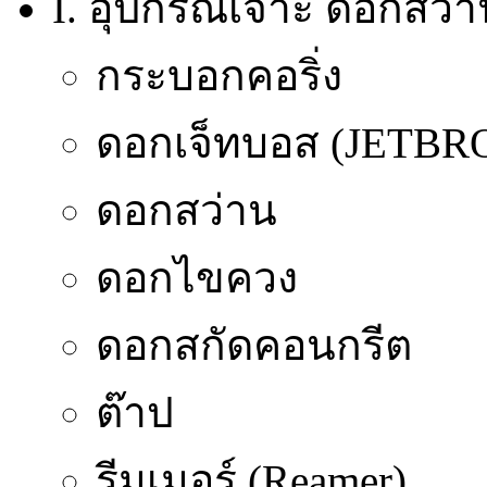
I. อุปกรณ์เจาะ ดอกสว่า
กระบอกคอริ่ง
ดอกเจ็ทบอส (JETB
ดอกสว่าน
ดอกไขควง
ดอกสกัดคอนกรีต
ต๊าป
รีมเมอร์ (Reamer)