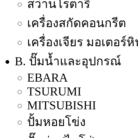
สว่านโรตารี่
เครื่องสกัดคอนกรีต
เครื่องเจียร มอเตอร์ห
B. ปั๊มน้ำและอุปกรณ์
EBARA
TSURUMI
MITSUBISHI
ปั้มหอยโข่ง