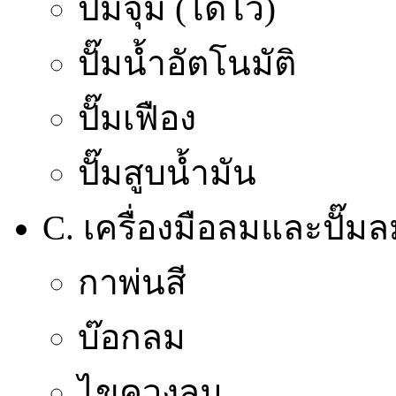
ปั๊มจุ่ม (ไดโว่)
ปั๊มน้ำอัตโนมัติ
ปั๊มเฟือง
ปั๊มสูบน้ำมัน
C. เครื่องมือลมและปั๊ม
กาพ่นสี
บ๊อกลม
ไขควงลม