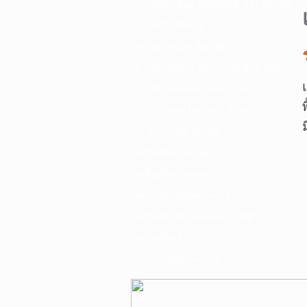
F. เครื่องเชื่อม ชุดตัดก๊าซ และอุปกรณ์
G. เครื่องมือช่าง
H. อุปกรณ์ตัด ขัด เจียร
I. อุปกรณ์เจาะ ดอกสว่าน ต๊าป กลึง
J. เครื่องมือทำความสะอาด
K. กาว ซิลลิโคน เทป น้ำยา
L. อุปกรณ์ไฮโดรลิค
เครื่องมือการเกษตร
เครื่องมือช่างยนต์-อู่
เครื่องมือวัดเฉพาะทาง
เครื่องมือวัดและอุปกรณ์ไฟฟ้า
อุปกรณ์เสริม
บริการรับเจาะคอริ่ง