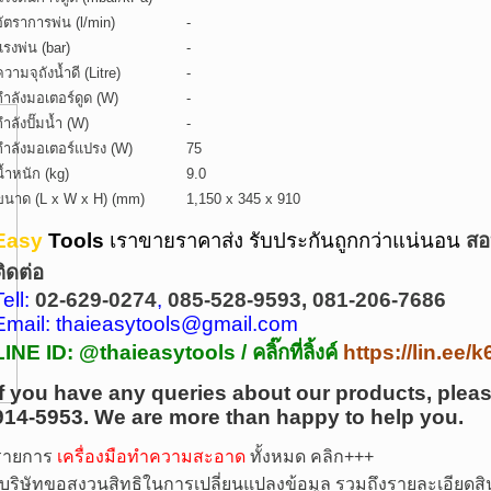
อัตราการพ่น (l/min)
-
แรงพ่น (bar)
-
ความจุถังน้ำดี (Litre)
-
กำลังมอเตอร์ดูด (W)
-
กำลังปั๊มน้ำ (W)
-
กำลังมอเตอร์แปรง (W)
75
น้ำหนัก (kg)
9.0
ขนาด (L x W x H) (mm)
1,150 x 345 x 910
Easy
Tools
เราขายราคาส่ง รับประกันถูกกว่าแน่นอน
สอ
ติดต่อ
Tell:
02-629-0274
,
085-528-9593, 081-206-7686
Email: thaieasytools@gmail.com
LINE ID: @thaieasytools /
คลิ๊กที่ลิ้งค์
https://lin.ee
If you have any queries about our products, pleas
914-5953.
We are more than happy to help you.
รายการ
เครื่องมือทำความสะอาด
ทั้งหมด คลิก+++
บริษัทขอสงวนสิทธิในการเปลี่ยนแปลงข้อมูล รวมถึงรายละเอียดสิน