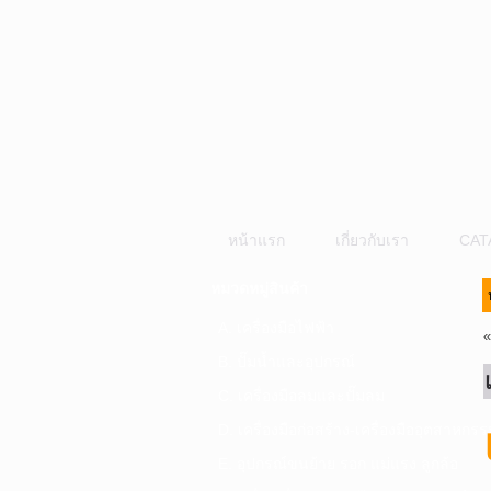
หน้าแรก
เกี่ยวกับเรา
CAT
หมวดหมู่สินค้า
A. เครื่องมือไฟฟ้า
B. ปั๊มน้ำและอุปกรณ์
C. เครื่องมือลมและปั๊มลม
D. เครื่องมือก่อสร้าง-เครื่องมืออุตสาหกรร
E. อุปกรณ์ขนย้าย รอก แม่แรง ลูกล้อ