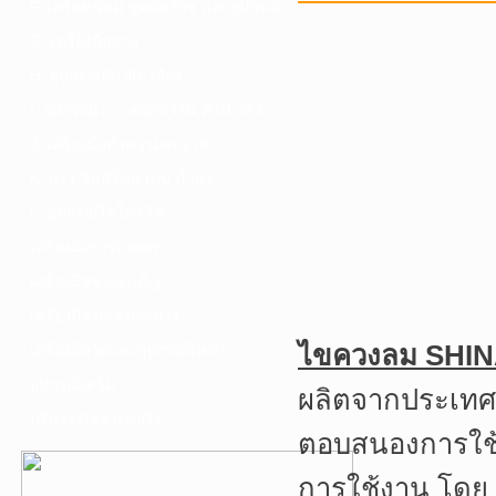
F. เครื่องเชื่อม ชุดตัดก๊าซ และอุปกรณ์
G. เครื่องมือช่าง
H. อุปกรณ์ตัด ขัด เจียร
I. อุปกรณ์เจาะ ดอกสว่าน ต๊าป กลึง
J. เครื่องมือทำความสะอาด
K. กาว ซิลลิโคน เทป น้ำยา
L. อุปกรณ์ไฮโดรลิค
เครื่องมือการเกษตร
เครื่องมือช่างยนต์-อู่
เครื่องมือวัดเฉพาะทาง
ไขควงลม SHINA
เครื่องมือวัดและอุปกรณ์ไฟฟ้า
อุปกรณ์เสริม
ผลิตจากประเทศญี
บริการรับเจาะคอริ่ง
ตอบสนองการใช้ง
การใช้งาน โดย