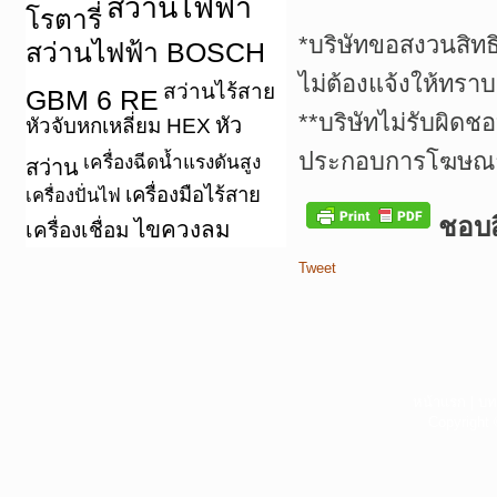
สว่านไฟฟ้า
โรตารี่
*บริษัทขอสงวนสิทธ
สว่านไฟฟ้า BOSCH
ไม่ต้องแจ้งให้ทราบ
สว่านไร้สาย
GBM 6 RE
**บริษัทไม่รับผิดช
หัว
หัวจับหกเหลี่ยม HEX
ประกอบการโฆษณาเ
เครื่องฉีดน้ำแรงดันสูง
สว่าน
เครื่องมือไร้สาย
เครื่องปั่นไฟ
ชอบสิ
ไขควงลม
เครื่องเชื่อม
Tweet
หน้าแรก
|
บท
Copyright 