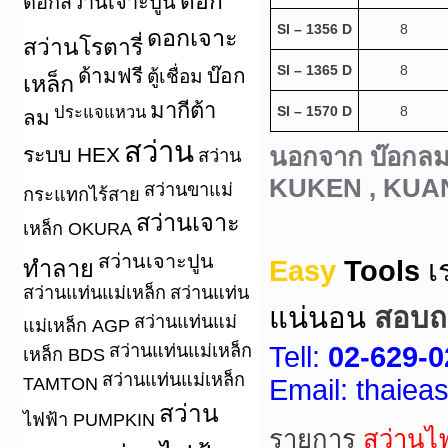
ดอก
ดอกสว่านเจาะปูน
SI – 1356 D
8
ดอกเจาะ
สว่านโรตารี่
SI – 1365 D
8
ด้ามฟรี
บ๊อก
ตู้เชื่อม
เหล็ก
มากีต้า
ประแจแหวน
SI – 1570 D
8
ลม
สว่าน
ระบบ HEX
นอกจาก บ๊อกลม 
สว่าน
KUKEN , KUAN
สว่านขาแม่
กระแทกไร้สาย
สว่านเจาะ
เหล็ก OKURA
สว่านเจาะปูน
Easy
Tools
เ
ทำลาย
สว่านแท่นแม่เหล็ก
สว่านแท่น
แน่นอน
สอบถา
สว่านแท่นแม่
แม่เหล็ก AGP
สว่านแท่นแม่เหล็ก
Tell:
02-629-0
เหล็ก BDS
สว่านแท่นแม่เหล็ก
TAMTON
Email: thaie
สว่าน
ไฟฟ้า PUMPKIN
รายการ
สว่านไ