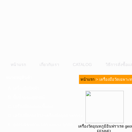
หน้าแรก
เกี่ยวกับเรา
CATALOG
วิธีการสั่งซื้
หมวดหมู่สินค้า
หน้าแรก
>
เครื่องมือวัดเฉพาะ
A. เครื่องมือไฟฟ้า
B. ปั๊มน้ำและอุปกรณ์
C. เครื่องมือลมและปั๊มลม
D. เครื่องมือก่อสร้าง-เครื่องมืออุตสาหกรรม
E. อุปกรณ์ขนย้าย รอก แม่แรง ลูกล้อ
เครื่องวัดอุณหภูมิอินฟราเรด geo
FENNEL