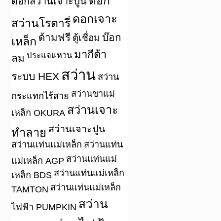
ดอก
ดอกสว่านเจาะปูน
ดอกเจาะ
สว่านโรตารี่
ด้ามฟรี
บ๊อก
ตู้เชื่อม
เหล็ก
มากีต้า
ประแจแหวน
ลม
สว่าน
ระบบ HEX
สว่าน
สว่านขาแม่
กระแทกไร้สาย
สว่านเจาะ
เหล็ก OKURA
สว่านเจาะปูน
ทำลาย
สว่านแท่นแม่เหล็ก
สว่านแท่น
สว่านแท่นแม่
แม่เหล็ก AGP
สว่านแท่นแม่เหล็ก
เหล็ก BDS
สว่านแท่นแม่เหล็ก
TAMTON
สว่าน
ไฟฟ้า PUMPKIN