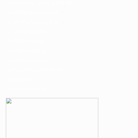
I. อุปกรณ์เจาะ ดอกสว่าน ต๊าป กลึง
J. เครื่องมือทำความสะอาด
K. กาว ซิลลิโคน เทป น้ำยา
L. อุปกรณ์ไฮโดรลิค
เครื่องมือการเกษตร
เครื่องมือช่างยนต์-อู่
เครื่องมือวัดเฉพาะทาง
เครื่องมือวัดและอุปกรณ์ไฟฟ้า
อุปกรณ์เสริม
บริการรับเจาะคอริ่ง