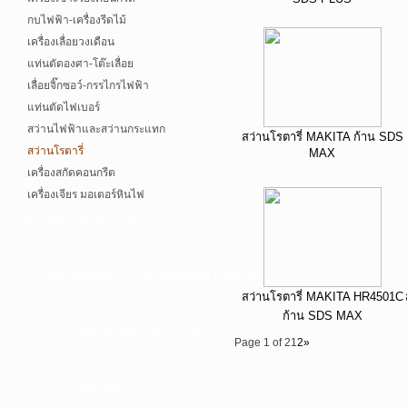
กบไฟฟ้า-เครื่องรีดไม้
เครื่องเลื่อยวงเดือน
แท่นตัดองศา-โต๊ะเลื่อย
เลื่อยจิ๊กซอว์-กรรไกรไฟฟ้า
แท่นตัดไฟเบอร์
สว่านไฟฟ้าและสว่านกระแทก
สว่านโรตารี่ MAKITA ก้าน SDS
สว่านโรตารี่
MAX
เครื่องสกัดคอนกรีต
เครื่องเจียร มอเตอร์หินไฟ
B. ปั๊มน้ำและอุปกรณ์
C. เครื่องมือลมและปั๊มลม
D. เครื่องมือก่อสร้าง-เครื่องมืออุตสาหกรรม
สว่านโรตารี่ MAKITA HR4501C
E. อุปกรณ์ขนย้าย รอก แม่แรง ลูกล้อ
ก้าน SDS MAX
F. เครื่องเชื่อม ชุดตัดก๊าซ และอุปกรณ์
Page 1 of 2
1
2
»
G. เครื่องมือช่าง
H. อุปกรณ์ตัด ขัด เจียร