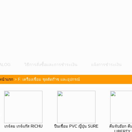
ALOG
วิธีการสั่งซื้อและการชำระเงิน
แจ้งการชำระเงิน
หน้าแรก
>
F. เครื่องเชื่อม ชุดตัดก๊าซ และอุปกรณ์
ม
เกจ์ลม เกจ์แก๊ส RICHU
ปืนเชื่อม PVC ญี่ปุ่น SURE
คีมจับอ๊อก คี
LIBERTY