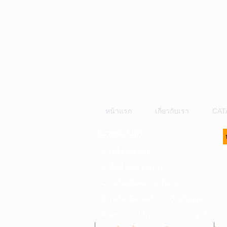
หน้าแรก
เกี่ยวกับเรา
CAT
หมวดหมู่สินค้า
A. เครื่องมือไฟฟ้า
B. ปั๊มน้ำและอุปกรณ์
C. เครื่องมือลมและปั๊มลม
D. เครื่องมือก่อสร้าง-เครื่องมืออุตสาหกรร
E. อุปกรณ์ขนย้าย รอก แม่แรง ลูกล้อ