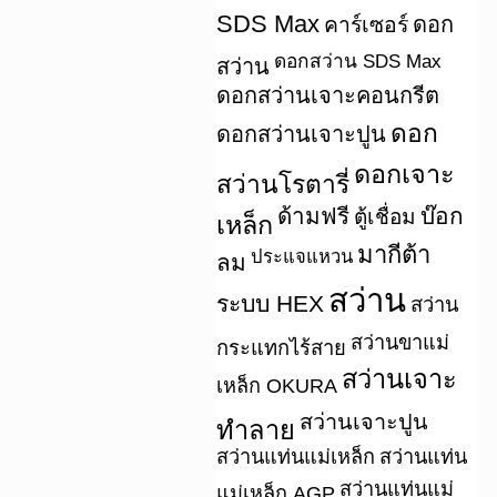
SDS Max
คาร์เซอร์
ดอก
ดอกสว่าน SDS Max
สว่าน
ดอกสว่านเจาะคอนกรีต
ดอก
ดอกสว่านเจาะปูน
ดอกเจาะ
สว่านโรตารี่
ด้ามฟรี
บ๊อก
ตู้เชื่อม
เหล็ก
มากีต้า
ประแจแหวน
ลม
สว่าน
ระบบ HEX
สว่าน
สว่านขาแม่
กระแทกไร้สาย
สว่านเจาะ
เหล็ก OKURA
สว่านเจาะปูน
ทำลาย
สว่านแท่นแม่เหล็ก
สว่านแท่น
สว่านแท่นแม่
แม่เหล็ก AGP