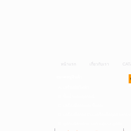
หน้าแรก
เกี่ยวกับเรา
CAT
หมวดหมู่สินค้า
A. เครื่องมือไฟฟ้า
B. ปั๊มน้ำและอุปกรณ์
C. เครื่องมือลมและปั๊มลม
D. เครื่องมือก่อสร้าง-เครื่องมืออุตสาหกรร
E. อุปกรณ์ขนย้าย รอก แม่แรง ลูกล้อ