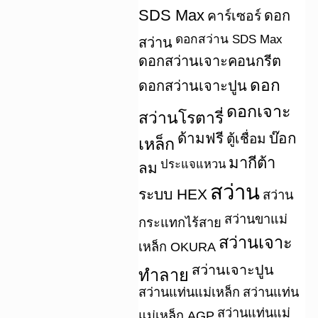
SDS Max
คาร์เซอร์
ดอก
ดอกสว่าน SDS Max
สว่าน
ดอกสว่านเจาะคอนกรีต
ดอก
ดอกสว่านเจาะปูน
ดอกเจาะ
สว่านโรตารี่
ด้ามฟรี
บ๊อก
ตู้เชื่อม
เหล็ก
มากีต้า
ประแจแหวน
ลม
สว่าน
ระบบ HEX
สว่าน
สว่านขาแม่
กระแทกไร้สาย
สว่านเจาะ
เหล็ก OKURA
สว่านเจาะปูน
ทำลาย
สว่านแท่นแม่เหล็ก
สว่านแท่น
สว่านแท่นแม่
แม่เหล็ก AGP