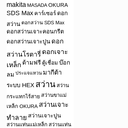
makita
OKURA
MASADA
SDS Max
คาร์เซอร์
ดอก
ดอกสว่าน SDS Max
สว่าน
ดอกสว่านเจาะคอนกรีต
ดอก
ดอกสว่านเจาะปูน
ดอกเจาะ
สว่านโรตารี่
ด้ามฟรี
บ๊อก
ตู้เชื่อม
เหล็ก
มากีต้า
ประแจแหวน
ลม
สว่าน
ระบบ HEX
สว่าน
สว่านขาแม่
กระแทกไร้สาย
สว่านเจาะ
เหล็ก OKURA
สว่านเจาะปูน
ทำลาย
สว่านแท่นแม่เหล็ก
สว่านแท่น