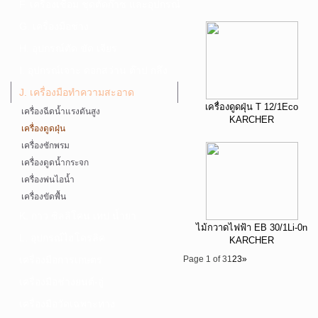
F. เครื่องเชื่อม ชุดตัดก๊าซ และอุปกรณ์
G. เครื่องมือช่าง
H. อุปกรณ์ตัด ขัด เจียร
I. อุปกรณ์เจาะ ดอกสว่าน ต๊าป กลึง
J. เครื่องมือทำความสะอาด
เครื่องดูดฝุ่น T 12/1Eco
เครื่องฉีดน้ำแรงดันสูง
KARCHER
เครื่องดูดฝุ่น
เครื่องซักพรม
เครื่องดูดน้ำกระจก
เครื่องพ่นไอน้ำ
เครื่องขัดพื้น
K. กาว ซิลลิโคน เทป น้ำยา
ไม้กวาดไฟฟ้า EB 30/1Li-0n
L. อุปกรณ์ไฮโดรลิค
KARCHER
เครื่องมือการเกษตร
Page 1 of 3
1
2
3
»
เครื่องมือช่างยนต์-อู่
เครื่องมือวัดเฉพาะทาง