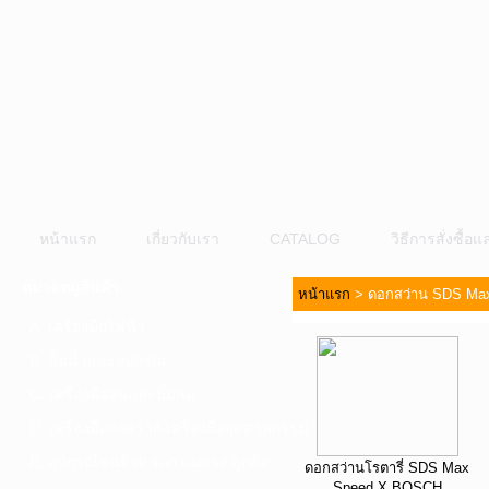
หน้าแรก
เกี่ยวกับเรา
CATALOG
วิธีการสั่งซื้
หมวดหมู่สินค้า
หน้าแรก
>
ดอกสว่าน SDS Ma
A. เครื่องมือไฟฟ้า
B. ปั๊มน้ำและอุปกรณ์
C. เครื่องมือลมและปั๊มลม
D. เครื่องมือก่อสร้าง-เครื่องมืออุตสาหกรรม
E. อุปกรณ์ขนย้าย รอก แม่แรง ลูกล้อ
ดอกสว่านโรตารี่ SDS Max
Speed X BOSCH