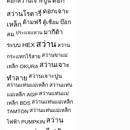
ดอก
ดอกสว่านเจาะปูน
ดอกเจาะ
สว่านโรตารี่
ด้ามฟรี
บ๊อก
ตู้เชื่อม
เหล็ก
มากีต้า
ประแจแหวน
ลม
สว่าน
ระบบ HEX
สว่าน
สว่านขาแม่
กระแทกไร้สาย
สว่านเจาะ
เหล็ก OKURA
สว่านเจาะปูน
ทำลาย
สว่านแท่นแม่เหล็ก
สว่านแท่น
สว่านแท่นแม่
แม่เหล็ก AGP
สว่านแท่นแม่เหล็ก
เหล็ก BDS
สว่านแท่นแม่เหล็ก
TAMTON
สว่าน
ไฟฟ้า PUMPKIN