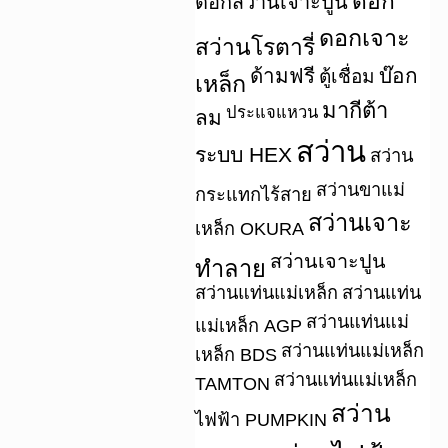
ดอก
ดอกสว่านเจาะปูน
ดอกเจาะ
สว่านโรตารี่
ด้ามฟรี
บ๊อก
ตู้เชื่อม
เหล็ก
มากีต้า
ประแจแหวน
ลม
สว่าน
ระบบ HEX
สว่าน
สว่านขาแม่
กระแทกไร้สาย
สว่านเจาะ
เหล็ก OKURA
สว่านเจาะปูน
ทำลาย
สว่านแท่นแม่เหล็ก
สว่านแท่น
สว่านแท่นแม่
แม่เหล็ก AGP
สว่านแท่นแม่เหล็ก
เหล็ก BDS
สว่านแท่นแม่เหล็ก
TAMTON
สว่าน
ไฟฟ้า PUMPKIN