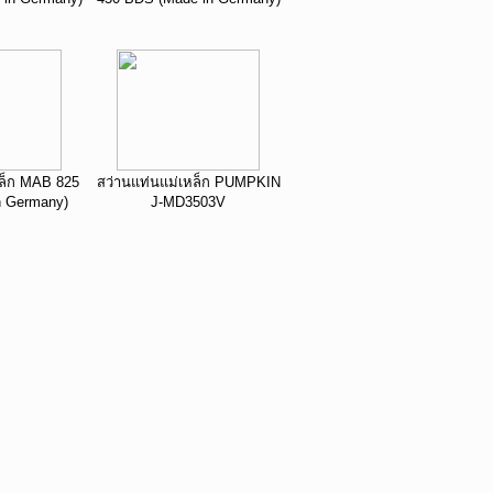
หล็ก MAB 825
สว่านแท่นแม่เหล็ก PUMPKIN
n Germany)
J-MD3503V