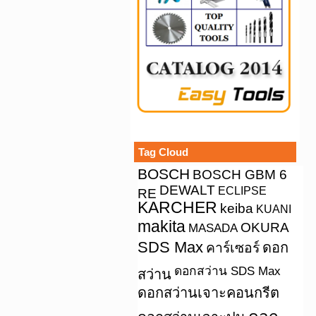
Tag Cloud
BOSCH
BOSCH GBM 6
DEWALT
ECLIPSE
RE
KARCHER
keiba
KUANI
makita
OKURA
MASADA
SDS Max
คาร์เซอร์
ดอก
ดอกสว่าน SDS Max
สว่าน
ดอกสว่านเจาะคอนกรีต