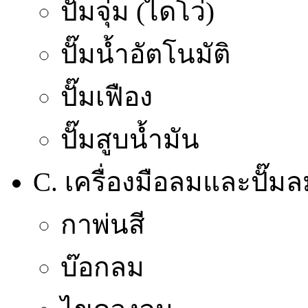
ปั๊มจุ่ม (ไดโว่)
ปั๊มน้ำอัตโนมัติ
ปั๊มเฟือง
ปั๊มสูบน้ำมัน
C. เครื่องมือลมและปั๊ม
กาพ่นสี
บ๊อกลม