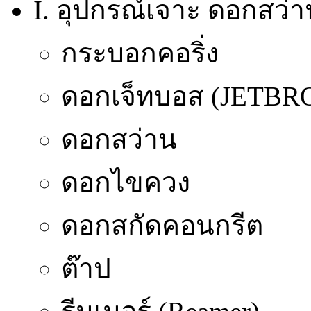
I. อุปกรณ์เจาะ ดอกสว่า
กระบอกคอริ่ง
ดอกเจ็ทบอส (JETB
ดอกสว่าน
ดอกไขควง
ดอกสกัดคอนกรีต
ต๊าป