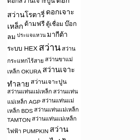
ดอก
ดอกสว่านเจาะปูน
ดอกเจาะ
สว่านโรตารี่
ด้ามฟรี
บ๊อก
ตู้เชื่อม
เหล็ก
มากีต้า
ประแจแหวน
ลม
สว่าน
ระบบ HEX
สว่าน
สว่านขาแม่
กระแทกไร้สาย
สว่านเจาะ
เหล็ก OKURA
สว่านเจาะปูน
ทำลาย
สว่านแท่นแม่เหล็ก
สว่านแท่น
สว่านแท่นแม่
แม่เหล็ก AGP
สว่านแท่นแม่เหล็ก
เหล็ก BDS
สว่านแท่นแม่เหล็ก
TAMTON
สว่าน
ไฟฟ้า PUMPKIN