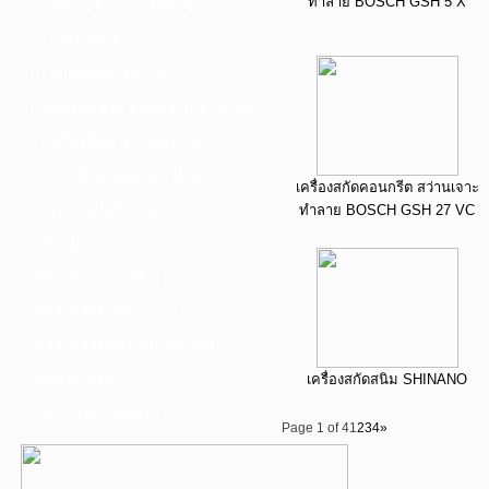
ทำลาย BOSCH GSH 5 X
F. เครื่องเชื่อม ชุดตัดก๊าซ และอุปกรณ์
G. เครื่องมือช่าง
H. อุปกรณ์ตัด ขัด เจียร
I. อุปกรณ์เจาะ ดอกสว่าน ต๊าป กลึง
J. เครื่องมือทำความสะอาด
K. กาว ซิลลิโคน เทป น้ำยา
เครื่องสกัดคอนกรีต สว่านเจาะ
L. อุปกรณ์ไฮโดรลิค
ทำลาย BOSCH GSH 27 VC
เครื่องมือการเกษตร
เครื่องมือช่างยนต์-อู่
เครื่องมือวัดเฉพาะทาง
เครื่องมือวัดและอุปกรณ์ไฟฟ้า
อุปกรณ์เสริม
เครื่องสกัดสนิม SHINANO
บริการรับเจาะคอริ่ง
Page 1 of 4
1
2
3
4
»