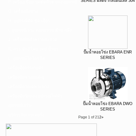
SERIES ผลิตจากสแตนเลส 304
F. เครื่องเชื่อม ชุดตัดก๊าซ และอุปกรณ์
G. เครื่องมือช่าง
H. อุปกรณ์ตัด ขัด เจียร
I. อุปกรณ์เจาะ ดอกสว่าน ต๊าป กลึง
J. เครื่องมือทำความสะอาด
K. กาว ซิลลิโคน เทป น้ำยา
ปั๊มน้ำหอยโข่ง EBARA ENR
SERIES
L. อุปกรณ์ไฮโดรลิค
เครื่องมือการเกษตร
เครื่องมือช่างยนต์-อู่
เครื่องมือวัดเฉพาะทาง
เครื่องมือวัดและอุปกรณ์ไฟฟ้า
ปั๊มน้ำหอยโข่ง EBARA DWO
อุปกรณ์เสริม
SERIES
บริการรับเจาะคอริ่ง
Page 1 of 2
1
2
»