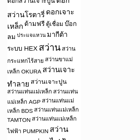
ดอก
ดอกสว่านเจาะปูน
ดอกเจาะ
สว่านโรตารี่
ด้ามฟรี
บ๊อก
ตู้เชื่อม
เหล็ก
มากีต้า
ประแจแหวน
ลม
สว่าน
ระบบ HEX
สว่าน
สว่านขาแม่
กระแทกไร้สาย
สว่านเจาะ
เหล็ก OKURA
สว่านเจาะปูน
ทำลาย
สว่านแท่นแม่เหล็ก
สว่านแท่น
สว่านแท่นแม่
แม่เหล็ก AGP
สว่านแท่นแม่เหล็ก
เหล็ก BDS
สว่านแท่นแม่เหล็ก
TAMTON
สว่าน
ไฟฟ้า PUMPKIN