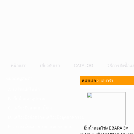
หน้าแรก
เกี่ยวกับเรา
CATALOG
วิธีการสั่งซื้
หมวดหมู่สินค้า
หน้าแรก
>
เอบาร่า
A. เครื่องมือไฟฟ้า
B. ปั๊มน้ำและอุปกรณ์
C. เครื่องมือลมและปั๊มลม
D. เครื่องมือก่อสร้าง-เครื่องมืออุตสาหกรรม
E. อุปกรณ์ขนย้าย รอก แม่แรง ลูกล้อ
ปั๊มน้ำหอยโข่ง EBARA 3M