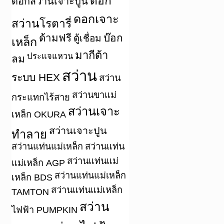
ดอก
ดอกสว่านเจาะปูน
ดอกเจาะ
สว่านโรตารี่
ด้ามฟรี
บ๊อก
ตู้เชื่อม
เหล็ก
มากีต้า
ประแจแหวน
ลม
สว่าน
ระบบ HEX
สว่าน
สว่านขาแม่
กระแทกไร้สาย
สว่านเจาะ
เหล็ก OKURA
สว่านเจาะปูน
ทำลาย
สว่านแท่นแม่เหล็ก
สว่านแท่น
สว่านแท่นแม่
แม่เหล็ก AGP
สว่านแท่นแม่เหล็ก
เหล็ก BDS
สว่านแท่นแม่เหล็ก
TAMTON
สว่าน
ไฟฟ้า PUMPKIN