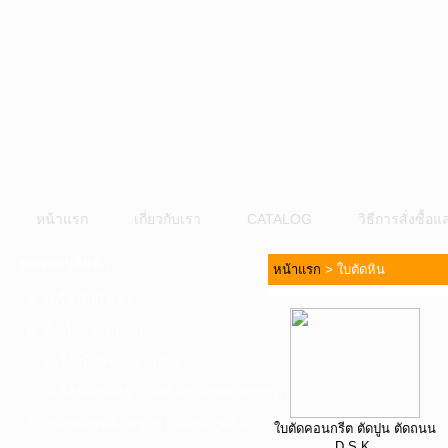
หน้าแรก
เกี่ยวกับเรา
CATALOG
วิธีการสั่งซื้
หมวดหมู่สินค้า
หน้าแรก
>
ใบตัดหิน
A. เครื่องมือไฟฟ้า
B. ปั๊มน้ำและอุปกรณ์
C. เครื่องมือลมและปั๊มลม
D. เครื่องมือก่อสร้าง-เครื่องมืออุตสาหกรรม
E. อุปกรณ์ขนย้าย รอก แม่แรง ลูกล้อ
ใบตัดคอนกรีต ตัดปูน ตัดถนน
D.S.K.