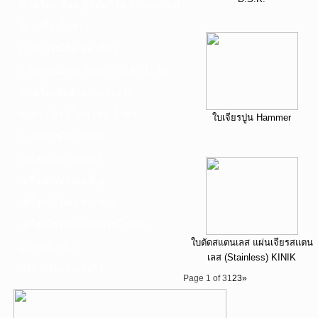
F. เครื่องเชื่อม ชุดตัดก๊าซ และอุปกรณ์
G. เครื่องมือช่าง
H. อุปกรณ์ตัด ขัด เจียร
I. อุปกรณ์เจาะ ดอกสว่าน ต๊าป กลึง
J. เครื่องมือทำความสะอาด
K. กาว ซิลลิโคน เทป น้ำยา
ใบเจียรปูน Hammer
L. อุปกรณ์ไฮโดรลิค
เครื่องมือการเกษตร
เครื่องมือช่างยนต์-อู่
เครื่องมือวัดเฉพาะทาง
เครื่องมือวัดและอุปกรณ์ไฟฟ้า
ใบตัดสแตนเลส แผ่นเจียรสแตน
อุปกรณ์เสริม
เลส (Stainless) KINIK
บริการรับเจาะคอริ่ง
Page 1 of 3
1
2
3
»