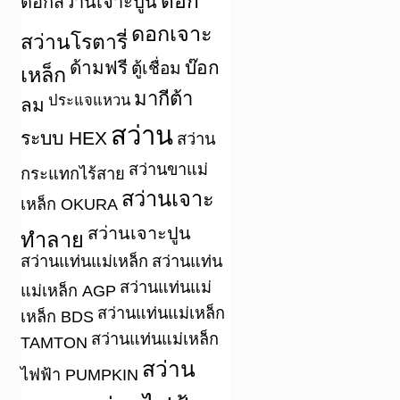
ดอก
ดอกสว่านเจาะปูน
ดอกเจาะ
สว่านโรตารี่
ด้ามฟรี
บ๊อก
ตู้เชื่อม
เหล็ก
มากีต้า
ประแจแหวน
ลม
สว่าน
ระบบ HEX
สว่าน
สว่านขาแม่
กระแทกไร้สาย
สว่านเจาะ
เหล็ก OKURA
สว่านเจาะปูน
ทำลาย
สว่านแท่นแม่เหล็ก
สว่านแท่น
สว่านแท่นแม่
แม่เหล็ก AGP
สว่านแท่นแม่เหล็ก
เหล็ก BDS
สว่านแท่นแม่เหล็ก
TAMTON
สว่าน
ไฟฟ้า PUMPKIN