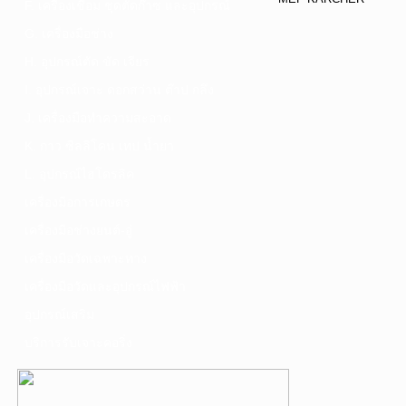
F. เครื่องเชื่อม ชุดตัดก๊าซ และอุปกรณ์
G. เครื่องมือช่าง
H. อุปกรณ์ตัด ขัด เจียร
I. อุปกรณ์เจาะ ดอกสว่าน ต๊าป กลึง
J. เครื่องมือทำความสะอาด
K. กาว ซิลลิโคน เทป น้ำยา
L. อุปกรณ์ไฮโดรลิค
เครื่องมือการเกษตร
เครื่องมือช่างยนต์-อู่
เครื่องมือวัดเฉพาะทาง
เครื่องมือวัดและอุปกรณ์ไฟฟ้า
อุปกรณ์เสริม
บริการรับเจาะคอริ่ง