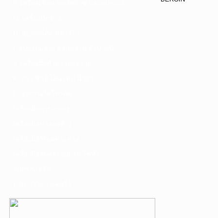
F. เครื่องเชื่อม ชุดตัดก๊าซ และอุปกรณ์
G. เครื่องมือช่าง
H. อุปกรณ์ตัด ขัด เจียร
I. อุปกรณ์เจาะ ดอกสว่าน ต๊าป กลึง
J. เครื่องมือทำความสะอาด
K. กาว ซิลลิโคน เทป น้ำยา
L. อุปกรณ์ไฮโดรลิค
เครื่องมือการเกษตร
เครื่องมือช่างยนต์-อู่
เครื่องมือวัดเฉพาะทาง
เครื่องมือวัดและอุปกรณ์ไฟฟ้า
อุปกรณ์เสริม
บริการรับเจาะคอริ่ง