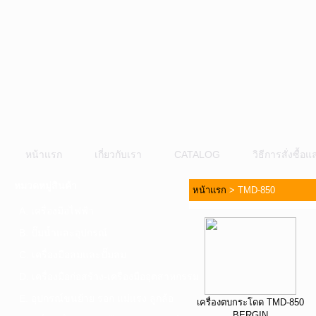
หน้าแรก
เกี่ยวกับเรา
CATALOG
วิธีการสั่งซื้
หมวดหมู่สินค้า
หน้าแรก
>
TMD-850
A. เครื่องมือไฟฟ้า
B. ปั๊มน้ำและอุปกรณ์
C. เครื่องมือลมและปั๊มลม
D. เครื่องมือก่อสร้าง-เครื่องมืออุตสาหกรรม
E. อุปกรณ์ขนย้าย รอก แม่แรง ลูกล้อ
เครื่องตบกระโดด TMD-850
BERGIN