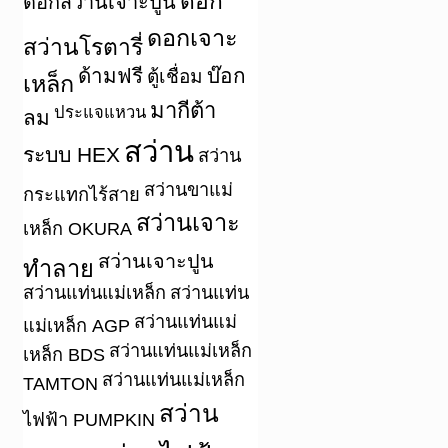
ดอก
ดอกสว่านเจาะปูน
ดอกเจาะ
สว่านโรตารี่
ด้ามฟรี
บ๊อก
ตู้เชื่อม
เหล็ก
มากีต้า
ประแจแหวน
ลม
สว่าน
ระบบ HEX
สว่าน
สว่านขาแม่
กระแทกไร้สาย
สว่านเจาะ
เหล็ก OKURA
สว่านเจาะปูน
ทำลาย
สว่านแท่นแม่เหล็ก
สว่านแท่น
สว่านแท่นแม่
แม่เหล็ก AGP
สว่านแท่นแม่เหล็ก
เหล็ก BDS
สว่านแท่นแม่เหล็ก
TAMTON
สว่าน
ไฟฟ้า PUMPKIN