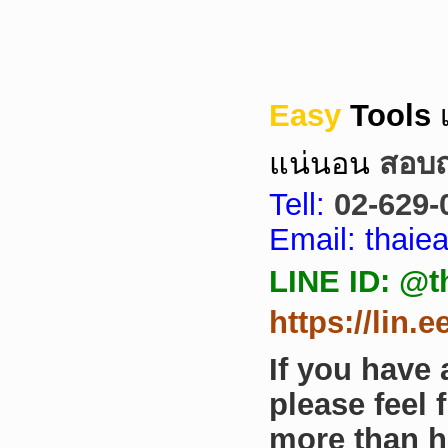
Easy
Tools
แน่นอน
สอบถา
Tell:
02-629-
Email: thai
LINE ID: @t
https://lin.
If you have
please feel 
more than h