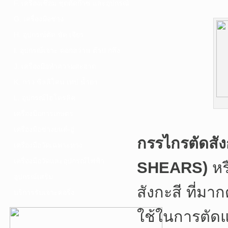
F. เครื่องเชื่อม ชุดตัดก๊าซ และอุปกรณ์
G. เครื่องมือช่าง
H. อุปกรณ์ตัด ขัด เจียร
I. อุปกรณ์เจาะ ดอกสว่าน ต๊าป กลึง
J. เครื่องมือทำความสะอาด
K. กาว ซิลลิโคน เทป น้ำยา
L. อุปกรณ์ไฮโดรลิค
เครื่องมือการเกษตร
เครื่องมือช่างยนต์-อู่
กรรไกรตัดสั
เครื่องมือวัดเฉพาะทาง
เครื่องมือวัดและอุปกรณ์ไฟฟ้า
SHEARS)
หร
อุปกรณ์เสริม
สังกะสี ที่มา
บริการรับเจาะคอริ่ง
ใช้ในการตัดแ