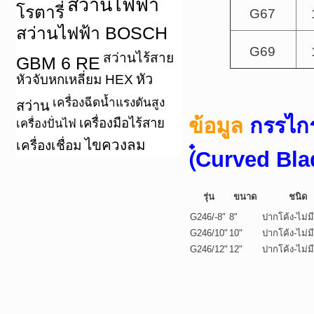
สว่านไฟฟ้า
โรตารี่
G67
สว่านไฟฟ้า BOSCH
G69
สว่านไร้สาย
GBM 6 RE
หัว
หัวจับหกเหลี่ยม HEX
เครื่องฉีดน้ำแรงดันสูง
สว่าน
ข้อมูล
กรรไก
เครื่องมือไร้สาย
เครื่องปั่นไฟ
ไขควงลม
เครื่องเชื่อม
(๋Curved Bla
รุ่น
ขนาด
ชนิด
G246/-8"
8"
ปากโค้ง-ไม่ม
G246/10"
10"
ปากโค้ง-ไม่ม
G246/12"
12"
ปากโค้ง-ไม่ม