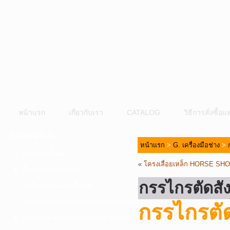
หน้าแรก
เกี่ยวกับเรา
CATALOG
วิธีการสั่งซื้
หมวดหมู่สินค้า
หน้าแรก
>
G. เครื่องมือช่าง
>
A. เครื่องมือไฟฟ้า
«
โครงเลื่อยเหล็ก HORSE SH
B. ปั๊มน้ำและอุปกรณ์
กรรไกรตัดสั
C. เครื่องมือลมและปั๊มลม
D. เครื่องมือก่อสร้าง-เครื่องมืออุตสาหกรรม
กรรไกรตั
E. อุปกรณ์ขนย้าย รอก แม่แรง ลูกล้อ