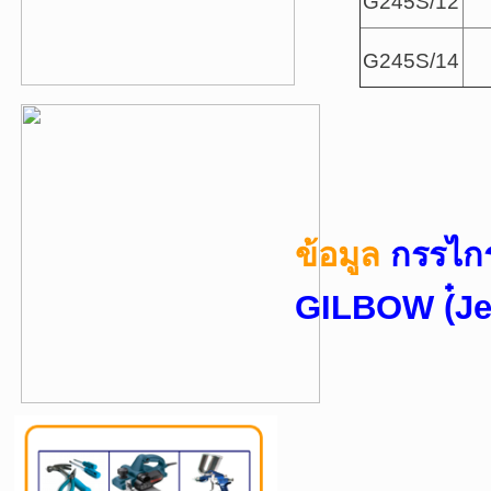
G245S/12
G245S/14
ข้อมูล
กรรไกร
GILBOW (๋Je