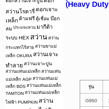
ดอก
ดอกสว่านเจาะปูน
(๋Heavy Dut
ดอกเจาะ
สว่านโรตารี่
ด้ามฟรี
บ๊อก
ตู้เชื่อม
เหล็ก
มากีต้า
ประแจแหวน
ลม
สว่าน
ระบบ HEX
สว่าน
สว่านขาแม่
กระแทกไร้สาย
สว่านเจาะ
เหล็ก OKURA
สว่านเจาะปูน
ทำลาย
สว่านแท่นแม่เหล็ก
สว่านแท่น
สว่านแท่นแม่
แม่เหล็ก AGP
สว่านแท่นแม่เหล็ก
เหล็ก BDS
รุ่น
สว่านแท่นแม่เหล็ก
TAMTON
สว่าน
G950
ไฟฟ้า PUMPKIN