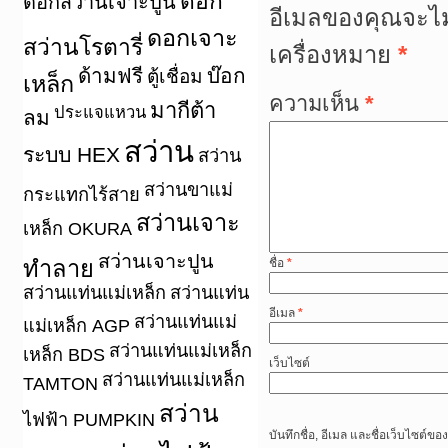
ดอก
ดอกสว่านเจาะปูน
อีเมลของคุณจะไม
ดอกเจาะ
สว่านโรตารี่
เครื่องหมาย
*
ด้ามฟรี
บ๊อก
ตู้เชื่อม
เหล็ก
ความเห็น
*
มากีต้า
ประแจแหวน
ลม
สว่าน
ระบบ HEX
สว่าน
สว่านขาแม่
กระแทกไร้สาย
สว่านเจาะ
เหล็ก OKURA
สว่านเจาะปูน
ทำลาย
ชื่อ
*
สว่านแท่นแม่เหล็ก
สว่านแท่น
อีเมล
*
สว่านแท่นแม่
แม่เหล็ก AGP
สว่านแท่นแม่เหล็ก
เหล็ก BDS
เว็บไซต์
สว่านแท่นแม่เหล็ก
TAMTON
สว่าน
ไฟฟ้า PUMPKIN
บันทึกชื่อ, อีเมล และชื่อเว็บไซต์