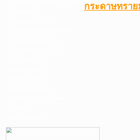
F. เครื่องเชื่อม ชุดตัดก๊าซ และอุปกรณ์
กระดาษทราย
G. เครื่องมือช่าง
H. อุปกรณ์ตัด ขัด เจียร
I. อุปกรณ์เจาะ ดอกสว่าน ต๊าป กลึง
J. เครื่องมือทำความสะอาด
K. กาว ซิลลิโคน เทป น้ำยา
L. อุปกรณ์ไฮโดรลิค
เครื่องมือการเกษตร
เครื่องมือช่างยนต์-อู่
เครื่องมือวัดเฉพาะทาง
เครื่องมือวัดและอุปกรณ์ไฟฟ้า
อุปกรณ์เสริม
บริการรับเจาะคอริ่ง