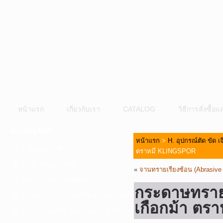
หน้าแรก
เกี่ยวกับเรา
CATALOG
วิธีการสั่งซื้
หมวดหมู่สินค้า
หน้าแรก
>
H. อุปกรณ์ตัด ขัด เ
A. เครื่องมือไฟฟ้า
ตราหมี KLINGSPOR
B. ปั๊มน้ำและอุปกรณ์
«
จานทรายเรียงซ้อน (Abrasiv
C. เครื่องมือลมและปั๊มลม
กระดาษทราย
D. เครื่องมือก่อสร้าง-เครื่องมืออุตสาหกรรม
เกือกม้า ต
E. อุปกรณ์ขนย้าย รอก แม่แรง ลูกล้อ