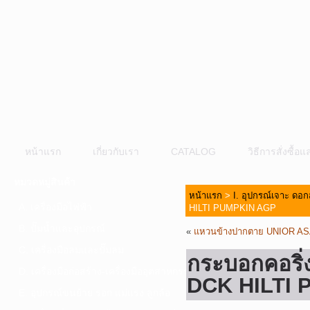
หน้าแรก
เกี่ยวกับเรา
CATALOG
วิธีการสั่งซื้
หมวดหมู่สินค้า
หน้าแรก
>
I. อุปกรณ์เจาะ ดอก
A. เครื่องมือไฟฟ้า
HILTI PUMPKIN AGP
B. ปั๊มน้ำและอุปกรณ์
«
แหวนข้างปากตาย UNIOR A
C. เครื่องมือลมและปั๊มลม
กระบอกคอร
D. เครื่องมือก่อสร้าง-เครื่องมืออุตสาหกรรม
DCK HILTI
E. อุปกรณ์ขนย้าย รอก แม่แรง ลูกล้อ