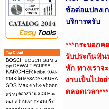
ข้อต่อแปลงเกล
บริการครับ
***
กระบอกคอ
Tag Cloud
รับประกันฟัน
BOSCH
BOSCH GBM 6
DEWALT
ECLIPSE
หัก ทางเราจะเ
RE
KARCHER
keiba
KUANI
makita
งานเป็นไปอย
OKURA
MASADA
SDS Max
คาร์เซอร์
ดอก
ตลอดเวลา**
ดอกสว่าน SDS Max
สว่าน
ดอกสว่านเจาะคอนกรีต