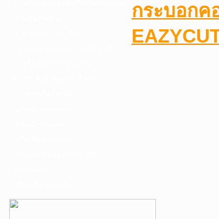
F. เครื่องเชื่อม ชุดตัดก๊าซ และอุปกรณ์
กระบอกคอร
G. เครื่องมือช่าง
EAZYCU
H. อุปกรณ์ตัด ขัด เจียร
I. อุปกรณ์เจาะ ดอกสว่าน ต๊าป กลึง
J. เครื่องมือทำความสะอาด
K. กาว ซิลลิโคน เทป น้ำยา
L. อุปกรณ์ไฮโดรลิค
เครื่องมือการเกษตร
เครื่องมือช่างยนต์-อู่
เครื่องมือวัดเฉพาะทาง
เครื่องมือวัดและอุปกรณ์ไฟฟ้า
อุปกรณ์เสริม
บริการรับเจาะคอริ่ง