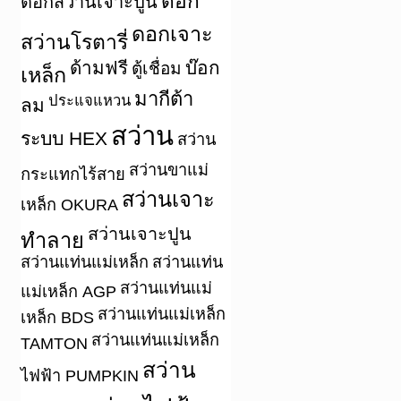
ดอก
ดอกสว่านเจาะปูน
ดอกเจาะ
สว่านโรตารี่
ด้ามฟรี
บ๊อก
ตู้เชื่อม
เหล็ก
มากีต้า
ประแจแหวน
ลม
สว่าน
ระบบ HEX
สว่าน
สว่านขาแม่
กระแทกไร้สาย
สว่านเจาะ
เหล็ก OKURA
สว่านเจาะปูน
ทำลาย
สว่านแท่นแม่เหล็ก
สว่านแท่น
สว่านแท่นแม่
แม่เหล็ก AGP
สว่านแท่นแม่เหล็ก
เหล็ก BDS
สว่านแท่นแม่เหล็ก
TAMTON
สว่าน
ไฟฟ้า PUMPKIN