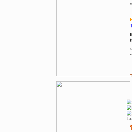
ห
T
I
*
*
T
Lo