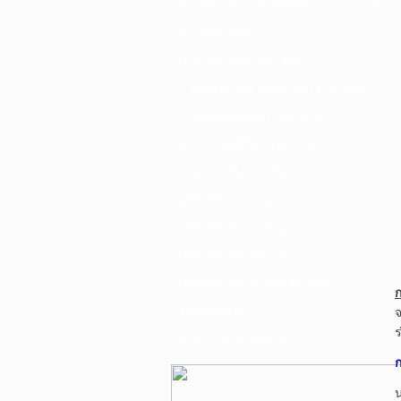
F. เครื่องเชื่อม ชุดตัดก๊าซ และอุปกรณ์
G. เครื่องมือช่าง
H. อุปกรณ์ตัด ขัด เจียร
I. อุปกรณ์เจาะ ดอกสว่าน ต๊าป กลึง
J. เครื่องมือทำความสะอาด
K. กาว ซิลลิโคน เทป น้ำยา
L. อุปกรณ์ไฮโดรลิค
เครื่องมือการเกษตร
เครื่องมือช่างยนต์-อู่
เครื่องมือวัดเฉพาะทาง
เครื่องมือวัดและอุปกรณ์ไฟฟ้า
อุปกรณ์เสริม
จ
ร
บริการรับเจาะคอริ่ง
น