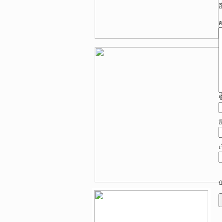
อ
ค
ช
อ
เ
บ