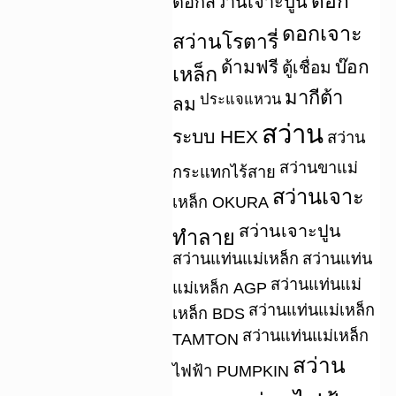
ดอก
ดอกสว่านเจาะปูน
ดอกเจาะ
สว่านโรตารี่
ด้ามฟรี
บ๊อก
ตู้เชื่อม
เหล็ก
มากีต้า
ประแจแหวน
ลม
สว่าน
ระบบ HEX
สว่าน
สว่านขาแม่
กระแทกไร้สาย
สว่านเจาะ
เหล็ก OKURA
สว่านเจาะปูน
ทำลาย
สว่านแท่นแม่เหล็ก
สว่านแท่น
สว่านแท่นแม่
แม่เหล็ก AGP
สว่านแท่นแม่เหล็ก
เหล็ก BDS
สว่านแท่นแม่เหล็ก
TAMTON
สว่าน
ไฟฟ้า PUMPKIN