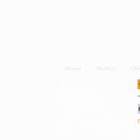
หน้าแรก
เกี่ยวกับเรา
CAT
หมวดหมู่สินค้า
A. เครื่องมือไฟฟ้า
B. ปั๊มน้ำและอุปกรณ์
C. เครื่องมือลมและปั๊มลม
D. เครื่องมือก่อสร้าง-เครื่องมืออุตสาหกรร
E. อุปกรณ์ขนย้าย รอก แม่แรง ลูกล้อ