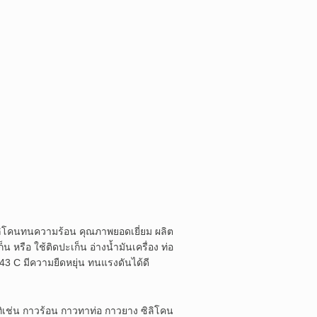
ลิโคนทนความร้อน คุณภาพยอดเยี่ยม ผลิต
รือ ใช้ติดปะเก็น อ่างน้ำมันเครื่อง ท่อ
43 C มีความยืดหยุ่น ทนแรงดันได้ดี
าทิเช่น กาวร้อน กาวทาท่อ กาวยาง ซิลิโคน