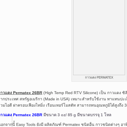
กาวแดง PERMATEX
กาวแดง Permatex 26BR
(High Temp Red RTV Silicone) เป็น กาวแดง ซิ
ากประเทศ สหรัฐอเมริกา (Made in USA) เหมาะสำหรับใช้งาน ทาแทนปะเก็น ห
่วมไอดี ฝาครอบเฟืองไทมิ่ง เรือนเทอร์โมสตัท สามารถทนอุณหภูมิได้สูงถึง 3
กาวแดง Permatex 26BR
มีขนาด 3 oz/ 85 g มีขนาดบรรจุ 1 โหล
อกจากนี่้ Easy Tools ยังมี ผลิตภัณฑ์ Permatex ชนิดอื่น กาวชนิดต่างๆ อ