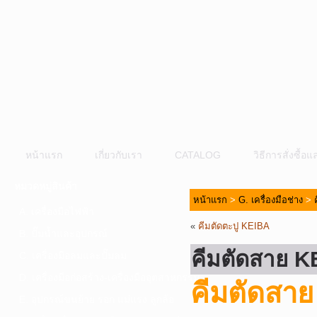
หน้าแรก
เกี่ยวกับเรา
CATALOG
วิธีการสั่งซื้
หมวดหมู่สินค้า
หน้าแรก
>
G. เครื่องมือช่าง
>
A. เครื่องมือไฟฟ้า
«
คีมตัดตะปู KEIBA
B. ปั๊มน้ำและอุปกรณ์
คีมตัดสาย K
C. เครื่องมือลมและปั๊มลม
D. เครื่องมือก่อสร้าง-เครื่องมืออุตสาหกรรม
คีมตัดสา
E. อุปกรณ์ขนย้าย รอก แม่แรง ลูกล้อ