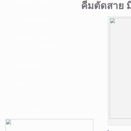
F. เครื่องเชื่อม ชุดตัดก๊าซ และอุปกรณ์
คีมตัดสาย ม
G. เครื่องมือช่าง
H. อุปกรณ์ตัด ขัด เจียร
I. อุปกรณ์เจาะ ดอกสว่าน ต๊าป กลึง
J. เครื่องมือทำความสะอาด
K. กาว ซิลลิโคน เทป น้ำยา
L. อุปกรณ์ไฮโดรลิค
เครื่องมือการเกษตร
เครื่องมือช่างยนต์-อู่
เครื่องมือวัดเฉพาะทาง
เครื่องมือวัดและอุปกรณ์ไฟฟ้า
อุปกรณ์เสริม
บริการรับเจาะคอริ่ง